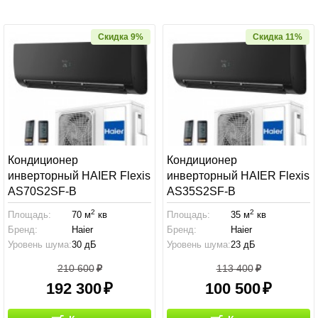
Скидка 9%
Скидка 11%
Кондиционер
Кондиционер
инверторный HAIER Flexis
инверторный HAIER Flexis
AS70S2SF-В
AS35S2SF-В
2
2
Площадь:
70 м
кв
Площадь:
35 м
кв
Бренд:
Haier
Бренд:
Haier
Уровень шума:
30 дБ
Уровень шума:
23 дБ
210 600
113 400
192 300
100 500