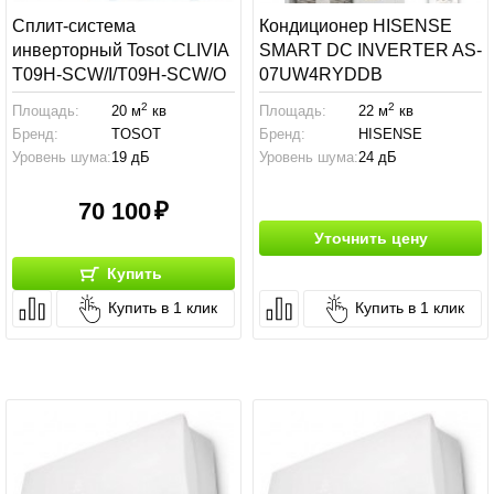
Сплит-система
Кондиционер HISENSE
инверторный Tosot CLIVIA
SMART DC INVERTER AS-
T09H-SCW/I/T09H-SCW/O
07UW4RYDDB
2
2
Площадь:
20 м
кв
Площадь:
22 м
кв
Бренд:
TOSOT
Бренд:
HISENSE
Уровень шума:
19 дБ
Уровень шума:
24 дБ
70 100
Уточнить цену
Купить
Купить в 1 клик
Купить в 1 клик