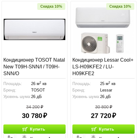
Скидка 10%
Скидка 10%
Кондиционер TOSOT Natal
Кондиционер Lessar Cool+
New T09H-SNN/I / T09H-
LS-H09KFE2 / LU-
SNN/O
H09KFE2
2
2
Площадь:
26 м
кв
Площадь:
25 м
кв
Бренд:
TOSOT
Бренд:
Lessar
Уровень шума:
26 дБ
Уровень шума:
26 дБ
34 200
30 800
30 780
27 720
Купить
Купить