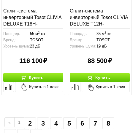
Сплит-система
Сплит-система
инверторный Tosot CLIVIA
инверторный Tosot CLIVIA
DELUXE T18H-
DELUXE T12H-
SCD/I/T18H-SCD/O
SCD/I/T12H-SCD/O
2
2
Площадь:
55 м
кв
Площадь:
35 м
кв
Бренд:
TOSOT
Бренд:
TOSOT
Уровень шума:
23 дБ
Уровень шума:
19 дБ
116 100
88 500
Купить
Купить
Купить в 1 клик
Купить в 1 клик
2
3
4
5
6
7
8
«
1