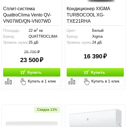
Сплит-система
Кондиционер XIGMA
QuattroClima Vento QV-
TURBOCOOL XG-
VN07WD/QN-VN07WD
TXE21RHA
2
Площадь:
22 м
кв
Цвет:
Белый
Бренд:
QUATTROCLIMA
Бренд:
Xigma
Уровень шума:
25 дБ
Уровень шума:
24 дБ
25 700
16 390
23 500
Купить
Купить
Купить в 1 клик
Купить в 1 клик
Скидка 13%