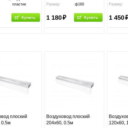
пластик
Размер:
ф160
Размер:
ф125
Производство:
Россия
Производс
1 180
1 450
Купить
Купить
овод плоский
Воздуховод плоский
Воздухо
 0.5м
204х60, 0.5м
120х60, 