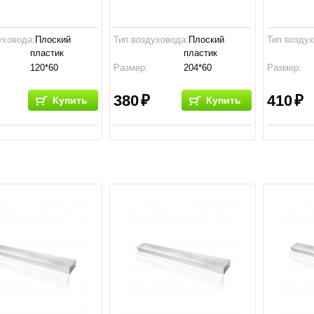
уховода:
Плоский
Тип воздуховода:
Плоский
Тип возду
пластик
пластик
120*60
Размер:
204*60
Размер:
ство:
Россия
Производство:
Россия
Производс
380
410
Купить
Купить