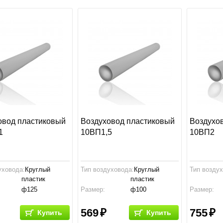
овод пластиковый
Воздуховод пластиковый
Воздухо
1
10ВП1,5
10ВП2
уховода:
Круглый
Тип воздуховода:
Круглый
Тип возду
пластик
пластик
ф125
Размер:
ф100
Размер:
ство:
Россия
Производство:
Россия
Производс
569
755
Купить
Купить