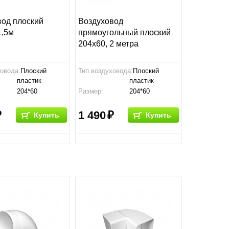
вод плоский
Воздуховод
1,5м
прямоугольный плоский
204x60, 2 метра
ховода:
Плоский
Тип воздуховода:
Плоский
пластик
пластик
204*60
Размер:
204*60
тво:
Россия
Производство:
Россия
1 490
Купить
Купить