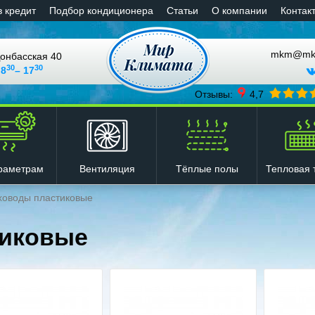
в кредит
Подбор кондиционера
Статьи
О компании
Контак
mkm@mkli
онбасская 40
30
30
 8
– 17
Отзывы:
4,7
Вентиляция
Тёплые полы
Тепловая 
раметрам
ховоды пластиковые
тиковые