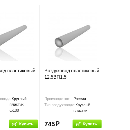
вод пластиковый
Воздуховод пластиковый
12,5ВП1,5
ховода:
Круглый
Производство:
Россия
пластик
Тип воздуховода:
Круглый
ф100
пластик
тво:
Россия
Размер:
ф125
745
Купить
Купить