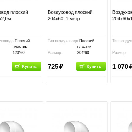
овод плоский
Воздуховод плоский
Воздухо
х2,0м
204x60, 1 метр
204x60х
уховода:
Плоский
Тип воздуховода:
Плоский
Тип возду
пластик
пластик
120*60
Размер:
204*60
Размер:
ство:
Россия
Производство:
Россия
Производс
725
1 070
Купить
Купить