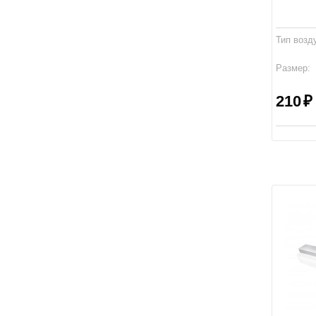
Тип возд
Размер:
Производ
210