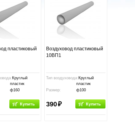
вод пластиковый
Воздуховод пластиковый
10ВП1
ховода:
Круглый
Тип воздуховода:
Круглый
пластик
пластик
ф160
Размер:
ф100
тво:
Россия
Производство:
Россия
390
Купить
Купить