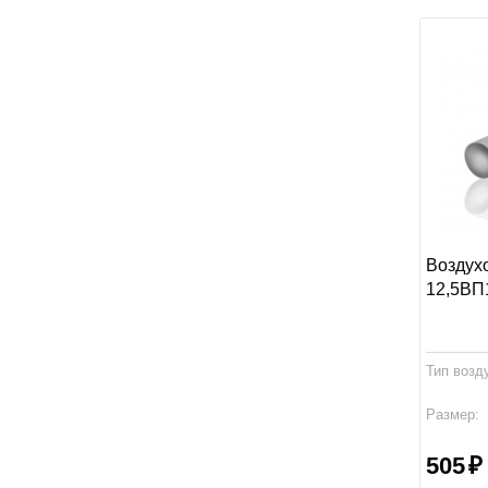
Воздух
12,5ВП
Тип возд
Размер:
Производ
505