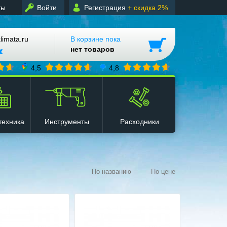
ты
Войти
Регистрация
+ скидка 2%
mata.ru
В корзине пока
нет товаров
4,5
4,8
техника
Инструменты
Расходники
По названию
По цене