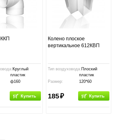
6ККП
Колено плоское
вертикальное 612КВП
ховода:
Круглый
Тип воздуховода:
Плоский
пластик
пластик
ф160
Размер:
120*60
тво:
Россия
Производство:
Россия
185
Купить
Купить