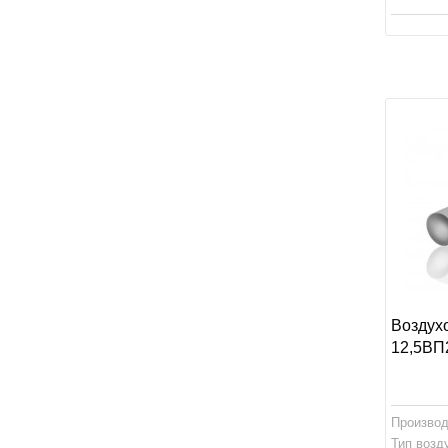
Воздух
12,5ВП
Производ
Тип возд