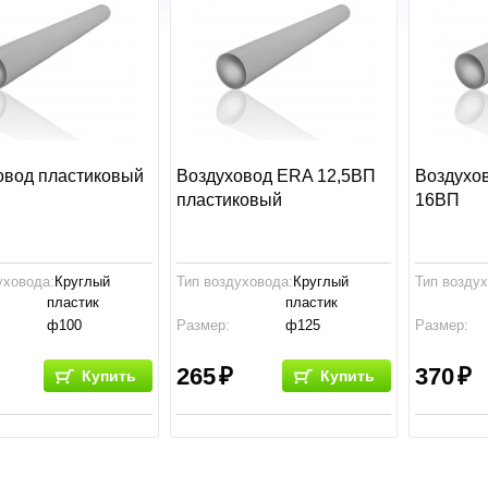
овод пластиковый
Воздуховод ERA 12,5ВП
Воздухо
пластиковый
16ВП
уховода:
Круглый
Тип воздуховода:
Круглый
Тип возду
пластик
пластик
ф100
Размер:
ф125
Размер:
ство:
Россия
Производство:
Россия
Производс
265
370
Купить
Купить