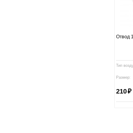
Отвод 
Тип возд
Размер:
Производ
210