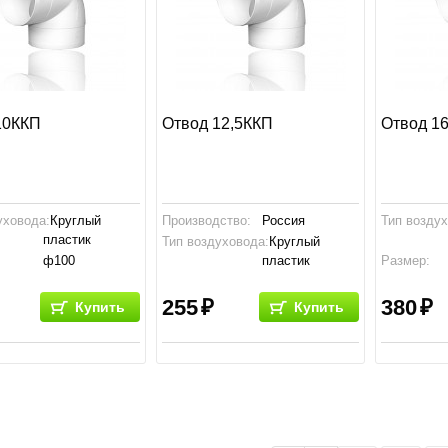
10ККП
Отвод 12,5ККП
Отвод 1
уховода:
Круглый
Производство:
Россия
Тип возду
пластик
Тип воздуховода:
Круглый
ф100
пластик
Размер:
ство:
Россия
Размер:
ф125
Производс
255
380
Купить
Купить