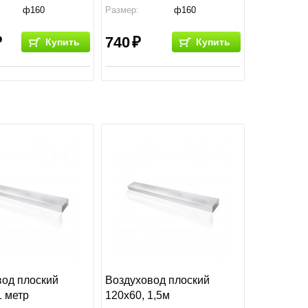
ф160
Размер:
ф160
тво:
Россия
Производство:
Россия
740
Купить
Купить
вод плоский
Воздуховод плоский
1 метр
120х60, 1,5м