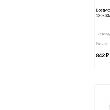
Воздух
120х60
Тип возд
Размер:
Производ
842