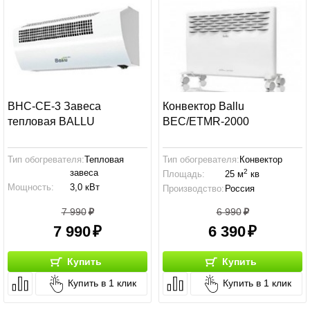
BHC-CE-3 Завеса
Конвектор Ballu
тепловая BALLU
BEC/ETMR-2000
Тип обогревателя:
Тепловая
Тип обогревателя:
Конвектор
2
завеса
Площадь:
25 м
кв
Мощность:
3,0 кВт
Производство:
Россия
Высота установки до, м:
2,0
7 990
6 990
7 990
6 390
Купить
Купить
Купить в 1 клик
Купить в 1 клик