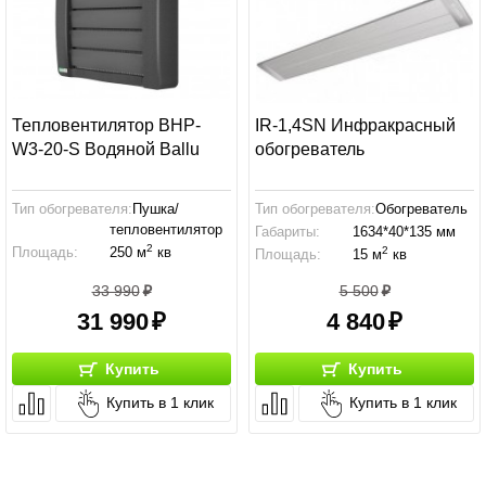
Тепловентилятор BHP-
IR-1,4SN Инфракрасный
W3-20-S Водяной Ballu
обогреватель
Тип обогревателя:
Пушка/
Тип обогревателя:
Обогреватель
тепловентилятор
Габариты:
1634*40*135 мм
2
2
Площадь:
250 м
кв
Площадь:
15 м
кв
Призводительность:
3200 м3/ч
33 990
5 500
31 990
4 840
Купить
Купить
Купить в 1 клик
Купить в 1 клик