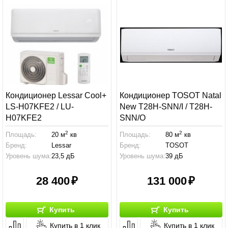
Кондиционер Lessar Cool+
Кондиционер TOSOT Natal
LS-H07KFE2 / LU-
New T28H-SNN/I / T28H-
H07KFE2
SNN/O
2
2
Площадь:
20 м
кв
Площадь:
80 м
кв
Бренд:
Lessar
Бренд:
TOSOT
Уровень шума:
23,5 дБ
Уровень шума:
39 дБ
28 400
131 000
Купить
Купить
Купить в 1 клик
Купить в 1 клик