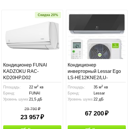
Скидка 20%
Кондиционер FUNAI
Кондиционер
KADZOKU RAC-
инверторный Lessar Ego
KD20HP.D02
LS-HE12KNE2/LU-
HE12KNE
2
2
Площадь:
22 м
кв
Площадь:
35 м
кв
Бренд:
FUNAI
Бренд:
Lessar
Уровень шума:
21,5 дБ
Уровень шума:
22 дБ
29 790
67 200
23 957