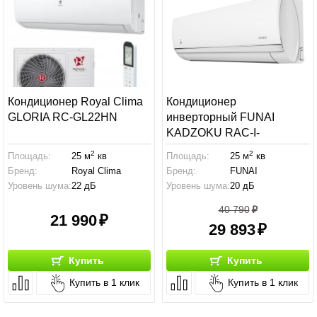
Кондиционер Royal Clima
Кондиционер
GLORIA RC-GL22HN
инверторный FUNAI
KADZOKU RAC-I-
KD25HP.D03
2
2
Площадь:
25 м
кв
Площадь:
25 м
кв
Бренд:
Royal Clima
Бренд:
FUNAI
Уровень шума:
22 дБ
Уровень шума:
20 дБ
40 790
21 990
29 893
Купить
Купить
Купить в 1 клик
Купить в 1 клик