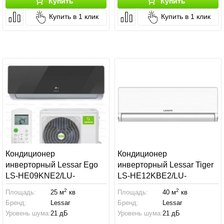
Купить
Купить
Купить в 1 клик
Купить в 1 клик
Кондиционер
Кондиционер
инверторный Lessar Ego
инверторный Lessar Tiger
LS-HE09KNE2/LU-
LS-HE12KBE2/LU-
HE09KNE
HE12KBE2
2
2
Площадь:
25 м
кв
Площадь:
40 м
кв
Бренд:
Lessar
Бренд:
Lessar
Уровень шума:
21 дБ
Уровень шума:
21 дБ