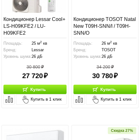
Кондиционер Lessar Cool+
Кондиционер TOSOT Natal
LS-H09KFE2 / LU-
New T09H-SNN/I / T09H-
H09KFE2
SNN/O
2
2
Площадь:
25 м
кв
Площадь:
26 м
кв
Бренд:
Lessar
Бренд:
TOSOT
Уровень шума:
26 дБ
Уровень шума:
26 дБ
30 800
34 200
27 720
30 780
Купить
Купить
Купить в 1 клик
Купить в 1 клик
Скидка 27%