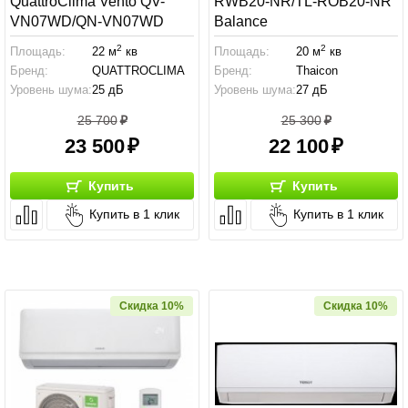
QuattroClima Vento QV-
RWB20-NR/TL-ROB20-NR
VN07WD/QN-VN07WD
Balance
2
2
Площадь:
22 м
кв
Площадь:
20 м
кв
Бренд:
QUATTROCLIMA
Бренд:
Thaicon
Уровень шума:
25 дБ
Уровень шума:
27 дБ
25 700
25 300
23 500
22 100
Купить
Купить
Купить в 1 клик
Купить в 1 клик
Скидка 10%
Скидка 10%