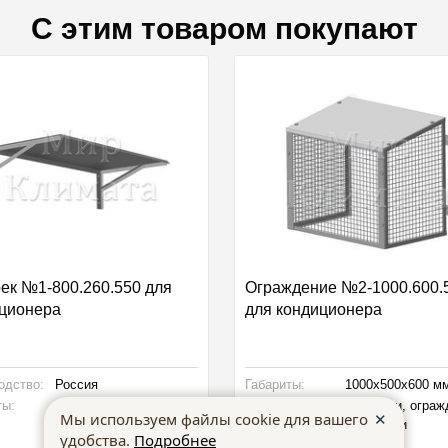
С этим товаром покупают
ек №1-800.260.550 для
Ограждение №2-1000.600.
ционера
для кондиционера
одство:
Россия
Габариты:
1000x500x600 м
ты:
800x550x260 мм
Тип :
Козырьки, ограж
✕
Мы используем файлы cookie для вашего
подставки
Козырьки, ограждения,
удобства.
Подробнее
подставки