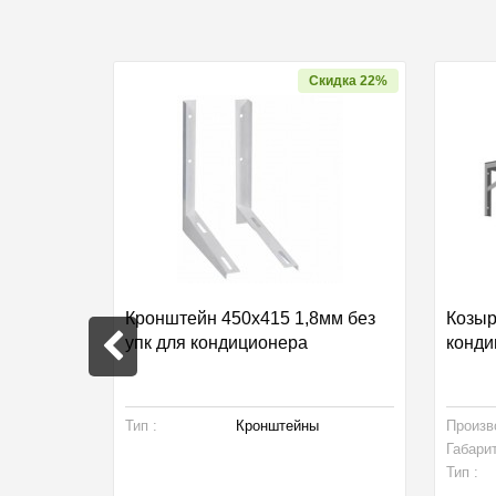
Скидка 22%
Кронштейн 450х415 1,8мм без
Козыр
упк для кондиционера
конди
ры
Тип :
Кронштейны
Произв
Габари
Тип :