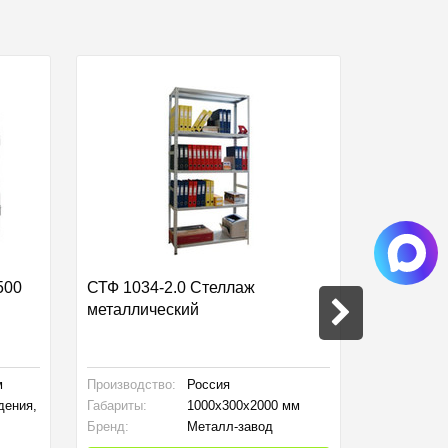
500
СТФ 1034-2.0 Стеллаж
Теплый по
металлический
SL2-150-
Двужильн
м
Производство:
Россия
Площадь:
дения,
Габариты:
1000x300x2000 мм
Мощность:
Бренд:
Металл-завод
Габариты: