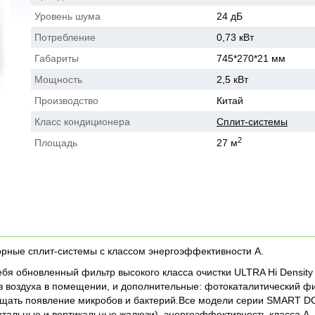
Уровень шума
24 дБ
Потребление
0,73 кВт
Габариты
745*270*21 мм
Мощность
2,5 кВт
Производство
Китай
Класс кондиционера
Сплит-системы
2
Площадь
27 м
рные сплит-системы с классом энергоэффективности А.
ебя обновленный фильтр высокого класса очистки ULTRA Hi Density
из воздуха в помещении, и дополнительные: фотокаталитический фи
ращать появление микробов и бактерий.Все модели серии SMART D
онтальные и вертикальные жалюзи), энергоэффективность класса А