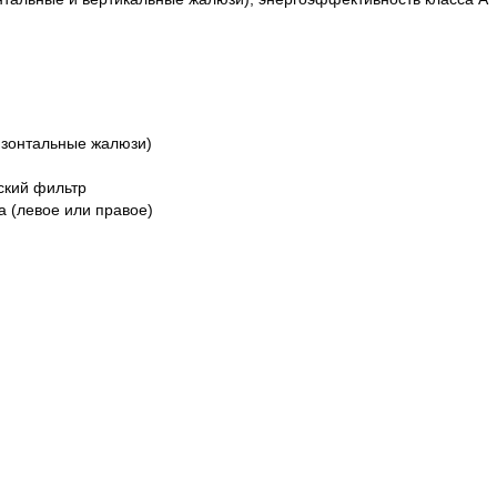
ризонтальные жалюзи)
еский фильтр
а (левое или правое)