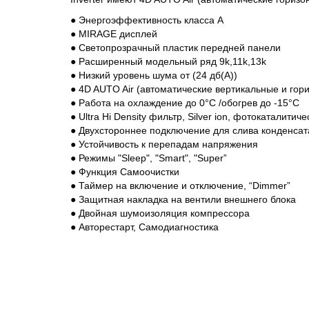
● Энергоэффективность класса A
● MIRAGE дисплей
● Светопрозрачный пластик передней панели
● Расширенный модельный ряд 9k,11k,13k
● Низкий уровень шума от (24 дб(А))
● 4D AUTO Air (автоматические вертикальные и го
● Работа на охлаждение до 0°С /обогрев до -15°С
● Ultra Hi Density фильтр, Silver ion, фотокаталитич
● Двухстороннее подключение для слива конденсат
● Устойчивость к перепадам напряжения
● Режимы "Sleep", "Smart", "Super”
● Функция Самоочистки
● Таймер на включение и отключение, “Dimmer”
● Защитная накладка на вентили внешнего блока
● Двойная шумоизоляция компрессора
● Авторестарт, Самодиагностика