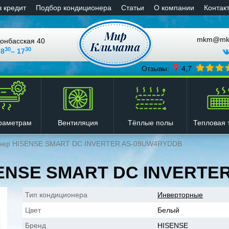
в кредит
Подбор кондиционера
Статьи
О компании
Контак
mkm@mkli
онбасская 40
30
30
 8
– 17
Отзывы:
4,7
Вентиляция
Тёплые полы
Тепловая 
раметрам
нер HISENSE SMART DC INVERTER AS-09UW4RYDDB
SENSE SMART DC INVERTE
Тип кондиционера
Инверторные
Цвет
Белый
Бренд
HISENSE