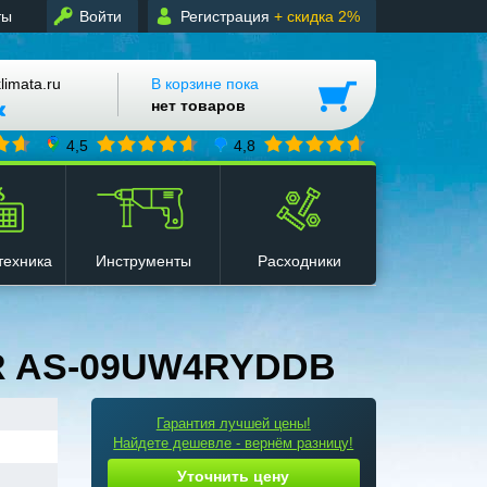
ты
Войти
Регистрация
+ скидка 2%
mata.ru
В корзине пока
нет товаров
4,5
4,8
техника
Инструменты
Расходники
R AS-09UW4RYDDB
Гарантия лучшей цены!
Найдете дешевле - вернём разницу!
Уточнить цену