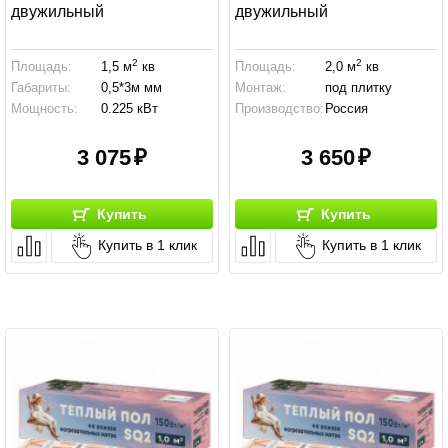
двужильный
двужильный
2
2
Площадь:
1,5 м
кв
Площадь:
2,0 м
кв
Габариты:
0,5*3м мм
Монтаж:
под плитку
Мощность:
0.225 кВт
Производство:
Россия
3 075
3 650
Купить
Купить
Купить в 1 клик
Купить в 1 клик