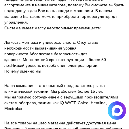
ассортименте
в
нашем
каталоге
,
поэтому
Вы
сможете
выбрать
подходящую
для
Вас
по
площади
и
мощности
.
В
нашем
магазине
Вы
также
можете
приобрести
терморегулятор
для
управления
.
Система
имеет
массу
неоспоримых
преимуществ
:
Легкость
монтажа
и
универсальность
.
Отсутствие
необходимости
выравнивания
уровня
поверхности
.
Абсолютная
безопасность
для
здоровья
.
Многолетний
срок
эксплуатации
–
более
50
лет
.
Низкий
уровень
потребления
электроэнергии
.
Почему
именно
мы
Наша
компания
–
это
опытный
представитель
рынка
климатической
техники
.
Мы
работаем
более
15
лет
.
Мы
напрямую
сотрудничаем
с
ведущими
производителями
систем
обогрева
,
такими
как
IQ
WATT
,
Caleo
,
Heatline
,
Electrolux
.
На
все
товары
нашего
магазина
действует
доступная
цена
.
Регулярный
запуск
специальных
акций
позволяет
приобрести