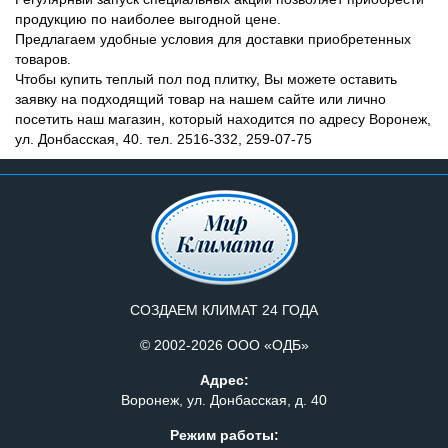
продукцию
по
наиболее
выгодной
цене
.
Предлагаем
удобные
условия
для
доставки
приобретенных
товаров
.
Чтобы
купить
теплый
пол
под
плитку
,
Вы
можете
оставить
заявку
на
подходящий
товар
на
нашем
сайте
или
лично
посетить
наш
магазин
,
который
находится
по
адресу
Воронеж
,
ул
.
Донбасская
,
40
. тел. 2516-332, 259-07-75
СОЗДАЕМ КЛИМАТ 24 ГОДА
© 2002-2026 ООО «ОДБ»
Адрес:
Воронеж, ул. Донбасская, д. 40
Режим работы: