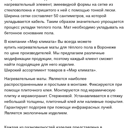
нагревательный элемент, змеевидной формы на сетке из
стекловолокна и пришитого к ней с помощью тонкой лески.
Ширина сетки составляет 50 сантиметров, на которой
укладывается кабель. Таким образом значительно упрощается
процесс укладки теплого пола. Мат необходимо укладывать на
бетонное основание пола.
В
компании
«
Мир
климата
»
Вы
всегда
можете
купить
нагревательные маты для тёплого пола в Воронеже
по
цене производителей
.
Мы
предлагаем
различные
модификации
продукции
,
поэтому
каждый
клиент
сможет
найти
подходящее
для
него
изделие
.
Широкий
ассортимент
товаров
в
«
Мир
климата
».
Нагревательные
маты
.
Являются
наиболее
распространенными
и
простыми
в
монтаже
.
Фиксируются
при
помощи
плиточного
клея
.
Монтируются
под
керамическую
плитку
и
керамогранит
.
Стержневой
.
Устанавливается
в
стяжку
небольшой
толщины
,
плиточный
клей
или
наливные
покрытия
.
Гарантирует
подогрев
при
помощи
инфракрасных
лучей
.
Является
экологичным
изделием
.
Каждая
из
разновидностей
изделия
представлена
в