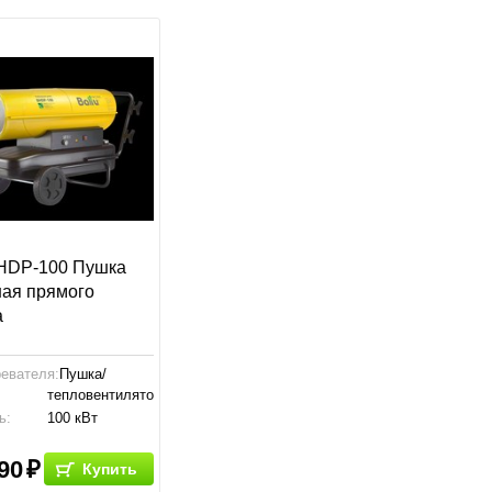
BHDP-100 Пушка
ная прямого
а
ревателя:
Пушка/
тепловентилятор
ь:
100 кВт
:
1215x705x505
мм
90
Купить