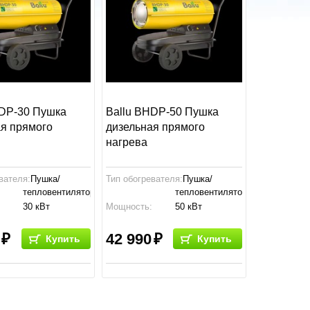
HDP-30 Пушка
Ballu BHDP-50 Пушка
ая прямого
дизельная прямого
нагрева
вателя:
Пушка/
Тип обогревателя:
Пушка/
тепловентилятор
тепловентилятор
:
30 кВт
Мощность:
50 кВт
770x440x310
Габариты:
860x460x380
мм
мм
42 990
Купить
Купить