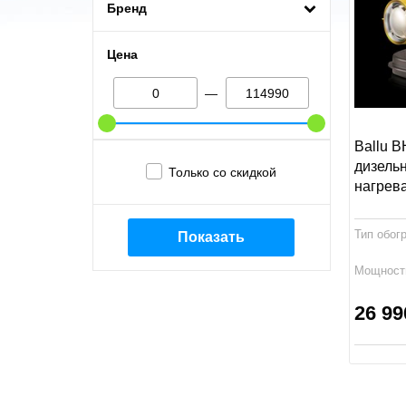
Бренд
Цена
—
Ballu 
дизель
Только со скидкой
нагрев
Тип обог
Показать
Мощност
Габариты
26 99