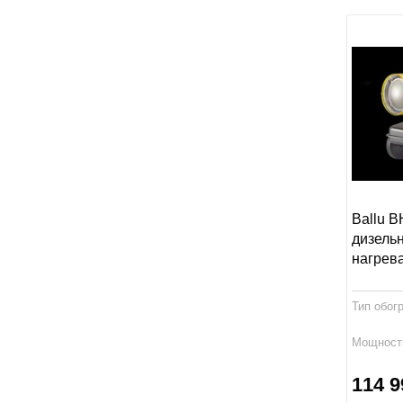
Ballu 
дизель
нагрев
Тип обог
Мощност
Габариты
114 9