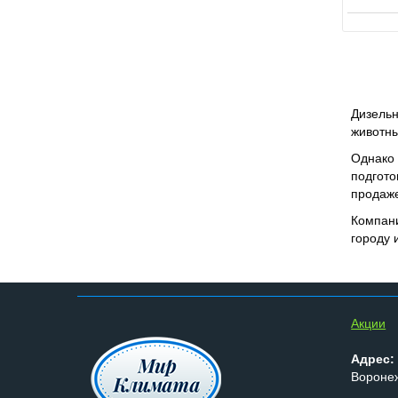
Дизельн
животны
Однако 
подгото
продаже
Компани
городу 
Aкции
Адрес:
Воронеж