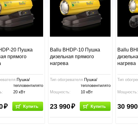
BHDP-20 Пушка
Ballu BHDP-10 Пушка
Ballu B
ная прямого
дизельная прямого
дизельн
а
нагрева
нагрева
ревателя:
Пушка/
Тип обогревателя:
Пушка/
Тип обогре
тепловентилятор
тепловентилятор
ь:
20 кВт
Мощность:
10 кВт
Мощность
:
680x400x280
Габариты:
680x400x280
Габариты:
мм
мм
0
23 990
30 990
Купить
Купить