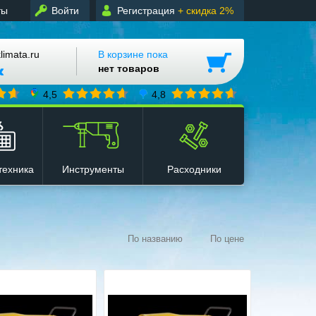
ты
Войти
Регистрация
+ скидка 2%
mata.ru
В корзине пока
нет товаров
4,5
4,8
техника
Инструменты
Расходники
По названию
По цене