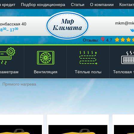
в кредит
Подбор кондиционера
Статьи
О компании
Контак
mkm@mkli
онбасская 40
30
30
 8
– 17
Отзывы:
4,7
Вентиляция
Тёплые полы
Тепловая 
раметрам
Прямого нагрева