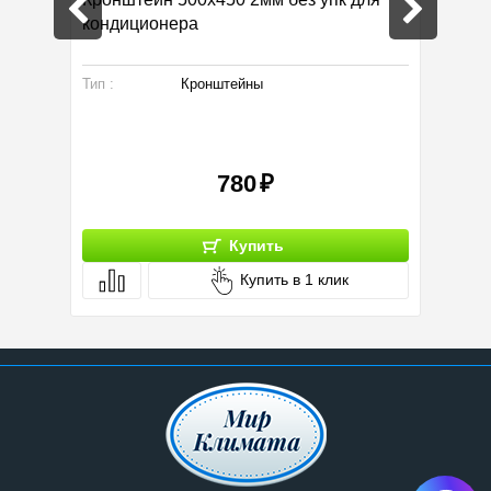
кондиционера
РДК-8.
Тип :
Кронштейны
Тип :
780
Купить
Купить в 1 клик