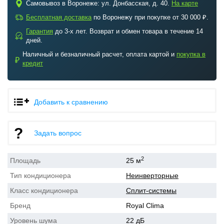
c
Самовывоз в Воронеже: ул. Донбасская, д. 40.
На карте
a
Бесплатная доставка
по Воронежу при покупке от 30 000 ₽.
Гарантия
до 3-х лет. Возврат и обмен товара в течение 14
b
дней.
Наличный и безналичный расчет, оплата картой и
покупка в
₽
кредит
Добавить к сравнению
Задать вопрос
2
Площадь
25 м
Тип кондиционера
Неинверторные
Класс кондиционера
Сплит-системы
Бренд
Royal Clima
Уровень шума
22 дБ