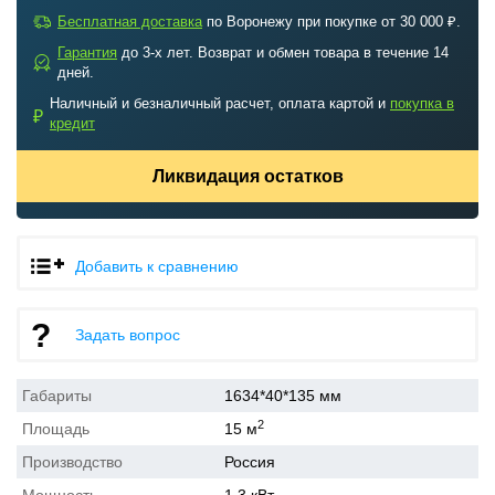
a
Бесплатная доставка
по Воронежу при покупке от 30 000 ₽.
Гарантия
до 3-х лет. Возврат и обмен товара в течение 14
b
дней.
Наличный и безналичный расчет, оплата картой и
покупка в
₽
кредит
Ликвидация остатков
Добавить к сравнению
Задать вопрос
Габариты
1634*40*135 мм
2
Площадь
15 м
Производство
Россия