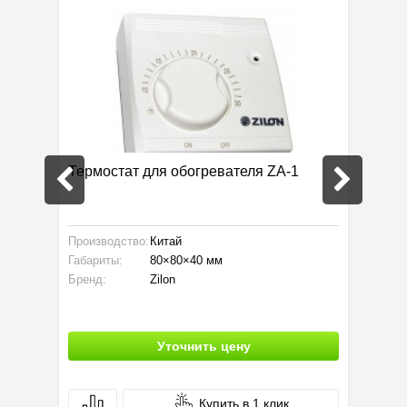
-1
Термостат для обогревателя ZA-1
Термос
Производство:
Китай
Произво
Габариты:
80×80×40 мм
Габарит
Бренд:
Zilon
Бренд:
Уточнить цену
Купить в 1 клик