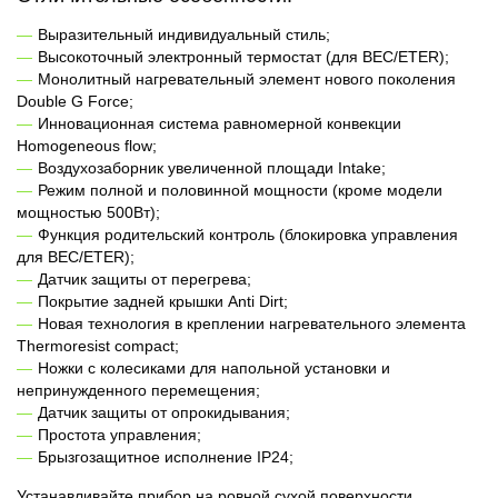
Выразительный индивидуальный стиль;
Высокоточный электронный термостат (для BEC/ETER);
Монолитный нагревательный элемент нового поколения
Double G Force;
Инновационная система равномерной конвекции
Homogeneous flow;
Воздухозаборник увеличенной площади Intake;
Режим полной и половинной мощности (кроме модели
мощностью 500Вт);
Функция родительский контроль (блокировка управления
для BEC/ETER);
Датчик защиты от перегрева;
Покрытие задней крышки Anti Dirt;
Новая технология в креплении нагревательного элемента
Thermoresist compact;
Ножки с колесиками для напольной установки и
непринужденного перемещения;
Датчик защиты от опрокидывания;
Простота управления;
Брызгозащитное исполнение IP24;
Устанавливайте прибор на ровной сухой поверхности.