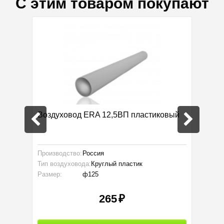
С этим товаром покупают
КП
Воздуховод ERA 12,5ВП пластиковый
Отвод
Производство:
Россия
Произво
Тип воздуховода:
Круглый пластик
Тип воз
Размер:
ф125
Размер:
265