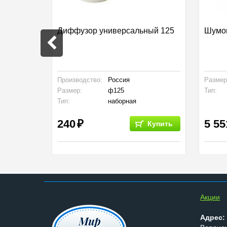
аружняя
Диффузор универсальный 125
Шумог
Производство:
Россия
Размер
Размер:
ф125
Тип:
Тип:
наборная
240
5 55
Купить
Купить
Aкции
Адрес: