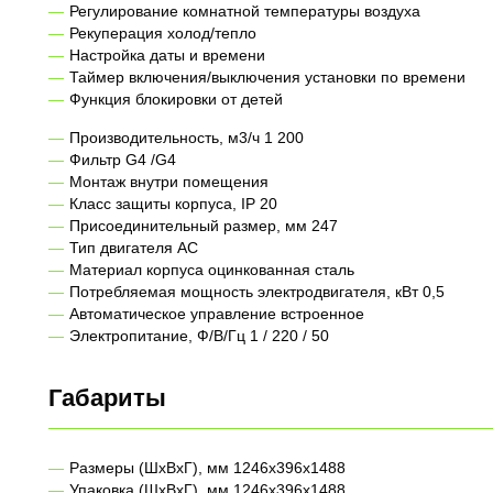
Регулирование комнатной температуры воздуха
Рекуперация холод/тепло
Настройка даты и времени
Таймер включения/выключения установки по времени
Функция блокировки от детей
Производительность, м3/ч 1 200
Фильтр G4 /G4
Монтаж внутри помещения
Класс защиты корпуса, IP 20
Присоединительный размер, мм 247
Тип двигателя AC
Материал корпуса оцинкованная сталь
Потребляемая мощность электродвигателя, кВт 0,5
Автоматическое управление встроенное
Электропитание, Ф/В/Гц 1 / 220 / 50
Габариты
Размеры (ШхВхГ), мм 1246x396x1488
Упаковка (ШхВхГ), мм 1246x396x1488