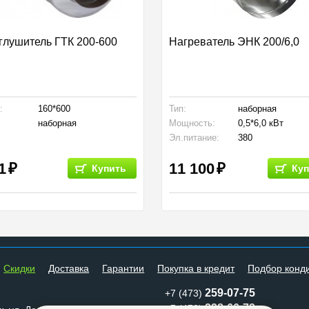
лушитель ГТК 200-600
Нагреватель ЭНК 200/6,0
:
160*600
Тип:
наборная
наборная
Мощность:
0,5*6,0 кВт
Эл.питание:
380
1
11 100
Купить
Куп
Cкидки
Доставка
Гарантии
Покупка в кредит
Подбор конд
259-07-75
+7 (473)
228-66-72
+7 (473)