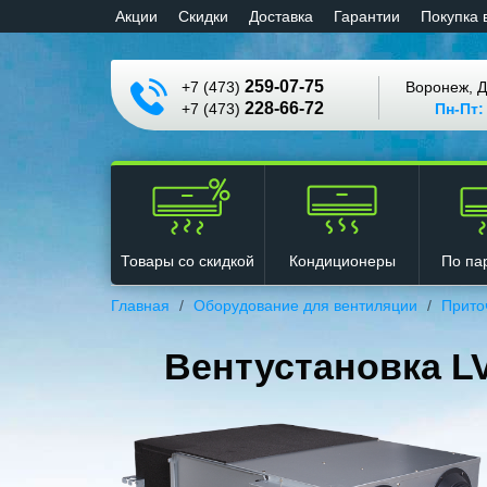
Aкции
Cкидки
Доставка
Гарантии
Покупка 
259-07-75
+7 (473)
Воронеж, Д
228-66-72
+7 (473)
Пн-Пт:
Кондиционеры
Товары со скидкой
По па
Главная
Оборудование для вентиляции
Прито
Вентустановка L