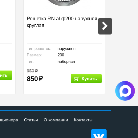
Решетка RN al ф200 наружняя
Диффузо
круглая
Тип решеток:
наружняя
Производст
Размер:
200
Размер:
Тип:
наборная
Тип:
950
240
ить
850
Купить
иционера
Статьи
О компании
Контакты