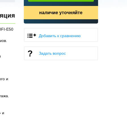
наличие уточняйте
ляция
IFI-E50
Добавить к сравнению
мов.
Задать вопрос
я
ого и
тажа.
» и