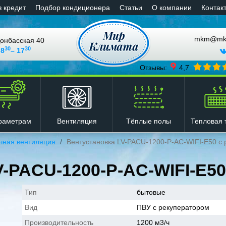
в кредит
Подбор кондиционера
Статьи
О компании
Контак
mkm@mkli
онбасская 40
30
30
 8
– 17
Отзывы:
4,7
Вентиляция
Тёплые полы
Тепловая 
раметрам
чная вентиляция
Вентустановка LV-PACU-1200-P-AC-WIFI-E50 с
V-PACU-1200-P-AC-WIFI-E50
Тип
бытовые
Вид
ПВУ с рекуператором
Производительность
1200 м3/ч