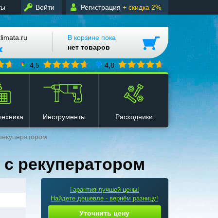
ты
Войти
Регистрация
+ скидка 2%
mata.ru
В корзине пока
нет товаров
4,5
4,8
техника
Инструменты
Расходники
 рекуператором
 с рекуператором
Гарантия лучшей цены!
Найдете дешевле - вернём разницу!
Уточнить цену