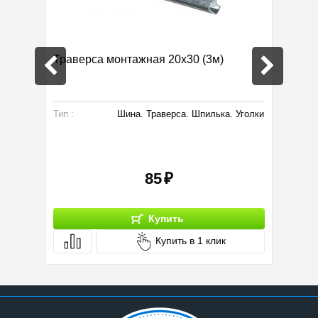
Траверса монтажная 20х30 (3м)
Вентил
Тип :
Шина. Траверса. Шпилька. Уголки
Произво
Мощност
Размер:
85
Купить
Купить в 1 клик