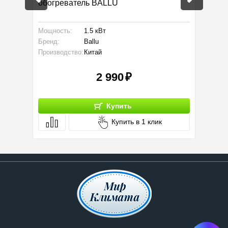
обогреватель BALLU
обогре
Мощность:
1.5 кВт
Габарит
Бренд:
Ballu
Площад
Производство:
Китай
Произво
2 990
Купить
Купить в 1 клик