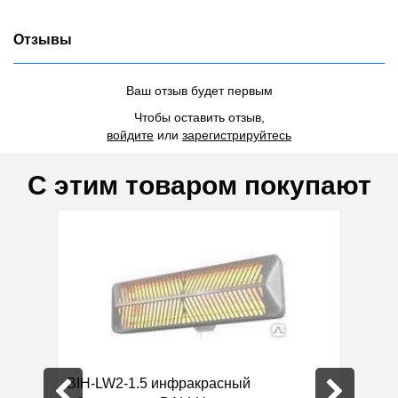
Отзывы
Ваш отзыв будет первым
Чтобы оставить отзыв,
войдите
или
зарегистрируйтесь
С этим товаром покупают
IHP/S-
BIH-LW2-1.5 инфракрасный
BIH-L-