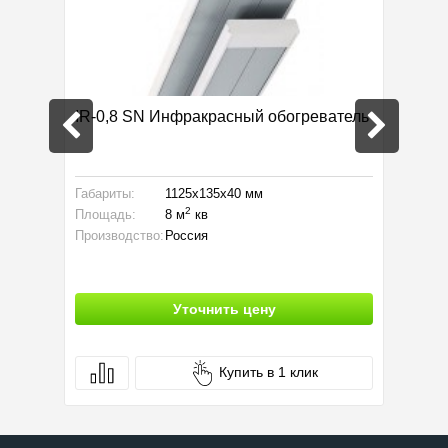
k
IR-0,8 SN Инфракрасный обогреватель
ZVV-0,
Габариты:
1125x135x40 мм
Тип обог
2
Площадь:
8 м
кв
Мощност
Производство:
Россия
Высота у
Уточнить цену
Купить в 1 клик