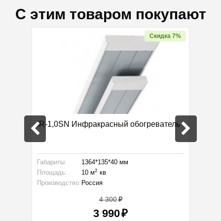
С этим товаром покупают
Скидка 7%
IR-1,0SN Инфракрасный обогреватель
BIH-AP
обогре
Габариты:
1364*135*40 мм
Габарит
2
Площадь:
10 м
кв
Площад
Производство:
Россия
Произво
4 300
3 990