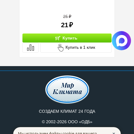
Датчик:
Вид мон
25
21
Купить
Купить в 1 клик
СОЗДАЕМ КЛИМАТ 24 ГОДА
© 2002-2026 ООО «ОДБ»
Адрес:
Мы используем файлы cookie для вашего
✕