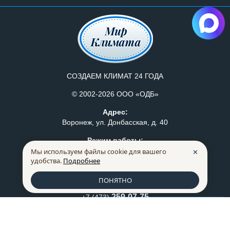
СОЗДАЕМ КЛИМАТ 24 ГОДА
© 2002-2026 ООО «ОДБ»
Адрес:
Воронеж, ул. Донбасская, д. 40
Режим работы:
Пн-Пт: с 8:30 до 17:30
Мы используем файлы cookie для вашего
✕
удобства.
Подробнее
Политика конфидециальности
Правила продажи товаров
ПОНЯТНО
259-07-75
+7 (473)
228-66-72
+7 (473)
Список сравнения
0
mkm@mklimata.ru