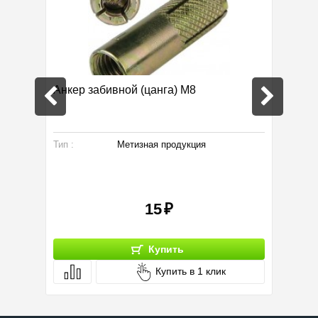
Анкер забивной (цанга) М8
Шина м
вентил
Тип :
Метизная продукция
Тип :
15
Купить
Купить в 1 клик