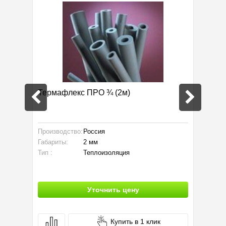
-3/4
Термафлекс ПРО ¾ (2м)
Скотч
Производство:
Россия
Тип :
Габариты:
2 мм
Тип :
Теплоизоляция
Уточнить цену
Купить в 1 клик