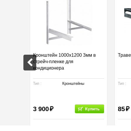
рез
Кронштейн 1000х1200 3мм в
Траве
стрейч-пленке для
кондиционера
я
Тип :
Кронштейны
Тип :
3 900
85
Купить
Купить