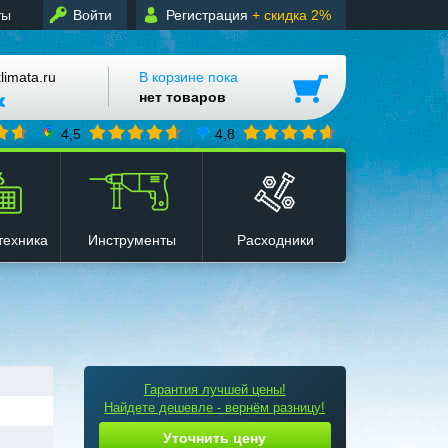
ты
Войти
Регистрация
+ скидка 2%
mata.ru
В корзине пока
нет товаров
4,5
4,8
техника
Инструменты
Расходники
Гарантия лучшей цены!
Найдете дешевле - вернём разницу!
Уточнить цену