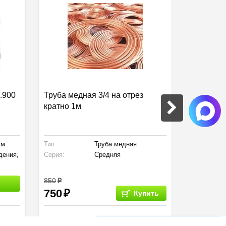
.900
Труба медная 3/4 на отрез
Кронштей
кратно 1м
стрейч-п
кондицио
мм
Тип :
Труба медная
Тип :
дения,
Серия:
Средняя
850
3 900
750
Купить