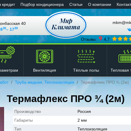
в кредит
Подбор кондиционера
Статьи
О компании
Контак
mkm@mkli
онбасская 40
30
30
 8
– 17
Отзывы:
4,7
Вентиляция
Тёплые полы
Тепловая 
раметрам
абот
Труба медная, Теплоизоляция
Термафлекс ПРО ¾ (2м)
Термафлекс ПРО ¾ (2м)
Производство
Россия
Габариты
2 мм
Тип
Теплоизоляция