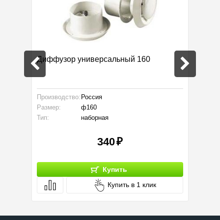
Диффузор универсальный 160
Труба 
Производство:
Россия
Тип :
Размер:
ф160
Серия:
Тип:
наборная
340
Купить
Купить в 1 клик