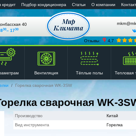
в кредит
Подбор кондиционера
Статьи
О компании
Контак
mkm@mkli
онбасская 40
30
30
 8
– 17
Отзывы:
4,7
Вентиляция
Тёплые полы
Тепловая 
раметрам
елки
Горелка сварочная WK-3SW
Горелка сварочная WK-3S
Производство
Китай
Вид инструмента
Горелка