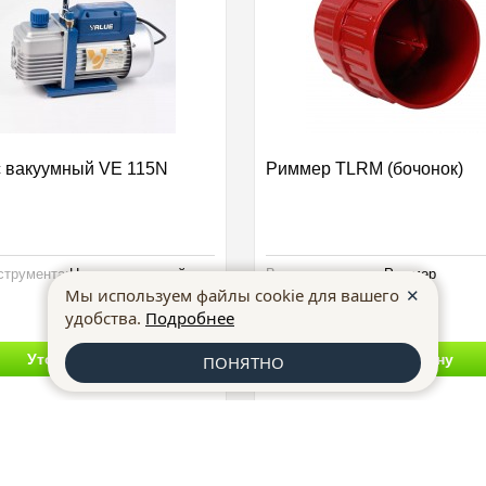
 вакуумный VE 115N
Риммер TLRM (бочонок)
струмента:
Насос вакуумный
Вид инструмента:
Риммер
✕
Мы используем файлы cookie для вашего
удобства.
Подробнее
Уточнить цену
Уточнить цену
ПОНЯТНО