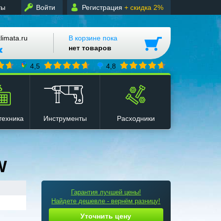
ты
Войти
Регистрация
+ скидка 2%
mata.ru
В корзине пока
нет товаров
4,5
4,8
техника
Инструменты
Расходники
W
Гарантия лучшей цены!
Найдете дешевле - вернём разницу!
Уточнить цену