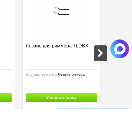
Лезвие для риммера TLDBX
Труборез
Вид инструмента:
Лезвие римера
Вид инстру
Уточнить цену
Список сравнения
0