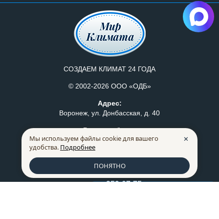
СОЗДАЕМ КЛИМАТ 24 ГОДА
© 2002-2026 ООО «ОДБ»
Адрес:
Воронеж, ул. Донбасская, д. 40
Режим работы:
Мы используем файлы cookie для вашего
✕
Пн-Пт: с 8:30 до 17:30
удобства.
Подробнее
Политика конфидециальности
Правила продажи товаров
ПОНЯТНО
259-07-75
+7 (473)
Список сравнения
0
228-66-72
+7 (473)
mkm@mklimata.ru