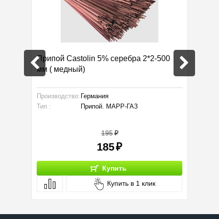
Припой Castolin 5% серебра 2*2-500
МАПП-г
мм ( медный)
Производство:
Германия
Тип :
Тип :
Припой. МАРР-ГАЗ
195
185
Купить
Купить в 1 клик