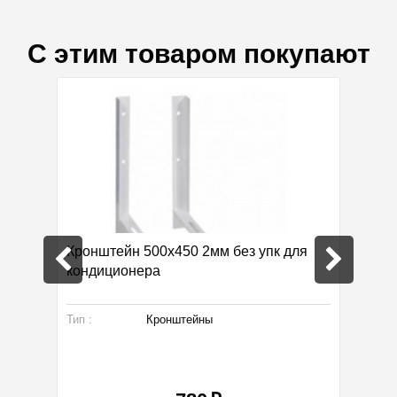
С этим товаром покупают
блоку
Кронштейн 500х450 2мм без упк для
Труба 
кондиционера
Тип :
Кронштейны
Тип :
Серия: