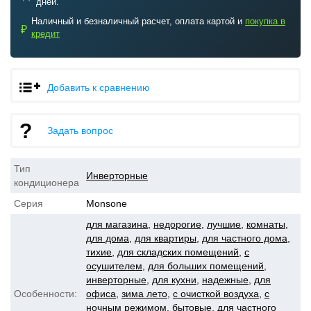
дней.
Наличный и безналичный расчет, оплата картой и
покупка в
₽
кредит
Добавить к сравнению
Задать вопрос
Тип
Инверторные
кондиционера
Серия
Monsone
для магазина
,
недорогие
,
лучшие
,
комнаты
,
для дома
,
для квартиры
,
для частного дома
,
тихие
,
для складских помещений
,
с
осушителем
,
для больших помещений
,
инверторные
,
для кухни
,
надежные
,
для
Особенности:
офиса
,
зима лето
,
с очисткой воздуха
,
с
ночным режимом
,
бытовые
,
для частного