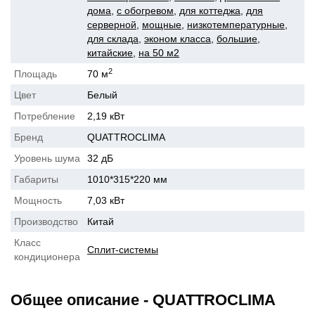
дома
,
с обогревом
,
для коттеджа
,
для
серверной
,
мощные
,
низкотемпературные
,
для склада
,
эконом класса
,
большие
,
китайские
,
на 50 м2
2
Площадь
70 м
Цвет
Белый
Потребление
2,19 кВт
Бренд
QUATTROCLIMA
Уровень шума
32 дБ
Габариты
1010*315*220 мм
Мощность
7,03 кВт
Производство
Китай
Класс
Сплит-системы
кондиционера
Общее описание - QUATTROCLIMA