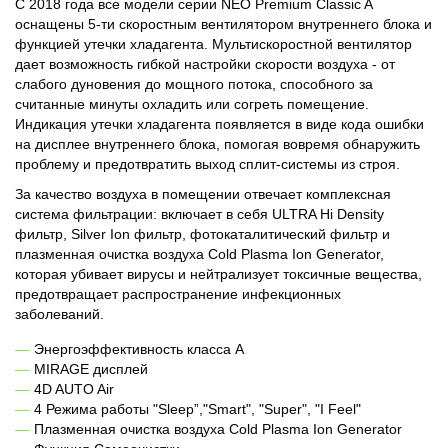
C 2018 года все модели серии NEO Premium Classic A
оснащены 5-ти скоростным вентилятором внутреннего блока и
функцией утечки хладагента. Мультискоростной вентилятор
дает возможность гибкой настройки скорости воздуха - от
слабого дуновения до мощного потока, способного за
считанные минуты охладить или согреть помещение.
Индикация утечки хладагента появляется в виде кода ошибки
на дисплее внутреннего блока, помогая вовремя обнаружить
проблему и предотвратить выход сплит-системы из строя.
За качество воздуха в помещении отвечает комплексная
система фильтрации: включает в себя ULTRA Hi Density
фильтр, Silver Ion фильтр, фотокаталитический фильтр и
плазменная очистка воздуха Cold Plasma Ion Generator,
которая убивает вирусы и нейтрализует токсичные вещества,
предотвращает распространение инфекционных
заболеваний.
Энергоэффективность класса А
MIRAGE дисплей
4D AUTO Air
4 Режима работы "Sleep”,"Smart", "Super", "I Feel"
Плазменная очистка воздуха Cold Plasma Ion Generator