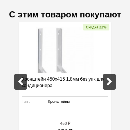
С этим товаром покупают
Скидка 22%
нера
Кронштейн 450х415 1,8мм без упк для
Сифон
кондиционера
(Regio)
Тип :
Кронштейны
Произво
Габарит
Тип :
450