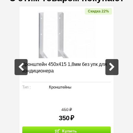
Скидка 22%
мм
Кронштейн 450х415 1,8мм без упк для
Труба 
кондиционера
Тип :
Кронштейны
Произво
Тип :
450
350
Купить