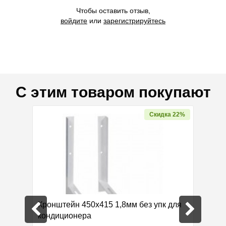
Чтобы оставить отзыв,
войдите
или
зарегистрируйтесь
С этим товаром покупают
Скидка 22%
Кронштейн 450х415 1,8мм без упк для
Масло 
кондиционера
1,0л