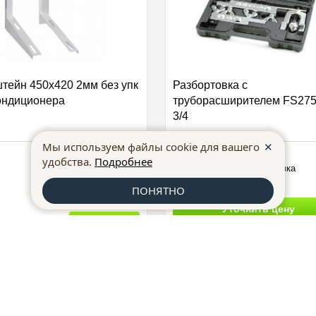
тейн 450х420 2мм без упк
Разбортовка с
ондиционера
труборасширителем FS275
3/4
✕
Мы используем файлы cookie для вашего
Кронштейны
Производство:
США
удобства.
Подробнее
Вид инструмента:
Вальцовка
ПОНЯТНО
Уточнить цену
Купить