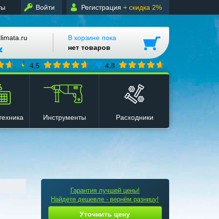
ты
Войти
Регистрация
+ скидка 2%
mata.ru
В корзине пока
нет товаров
4,5
4,8
техника
Инструменты
Расходники
Гарантия лучшей цены!
Найдете дешевле - вернём разницу!
Уточнить цену