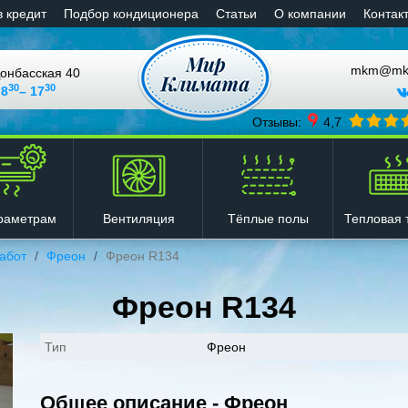
в кредит
Подбор кондиционера
Статьи
О компании
Контак
mkm@mkli
онбасская 40
30
30
 8
– 17
Отзывы:
4,7
Вентиляция
Тёплые полы
Тепловая 
раметрам
абот
Фреон
Фреон R134
Фреон R134
Тип
Фреон
Общее описание - Фреон