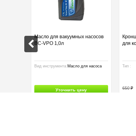
рез
Масло для вакуумных насосов
Кронш
BC-VPO 1,0л
для к
я
Вид инструмента:
Масло для насоса
Тип :
650
Уточнить цену
Купить
450