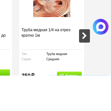
Труба медная 1/4 на отрез
Масло дл
 до
кратно 1м
BC-VPO 1
Тип :
Труба медная
Вид инстру
Серия:
Средняя
350
Купить
Список сравнения
0