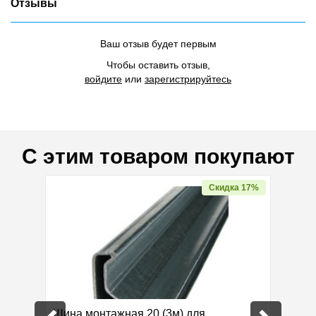
Отзывы
Ваш отзыв будет первым
Чтобы оставить отзыв,
войдите
или
зарегистрируйтесь
С этим товаром покупают
дка 57%
Скидка 17%
Шина монтажная 20 (3м) для
Шпильк