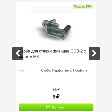
дка 56%
Скидка 18%
Скоба для стяжки фланцев ССВ-2 с
Анкер 
болтом М8
. Уголки
Тип :
Скоба. Перфолента. Профиль
Тип :
11
9
Купить