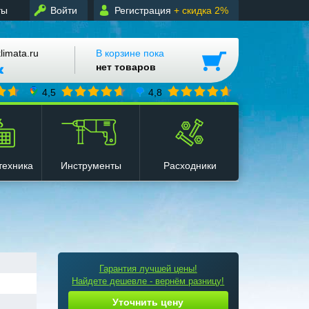
ты
Войти
Регистрация
+ скидка 2%
mata.ru
В корзине пока
нет товаров
4,5
4,8
техника
Инструменты
Расходники
Гарантия лучшей цены!
Найдете дешевле - вернём разницу!
Уточнить цену