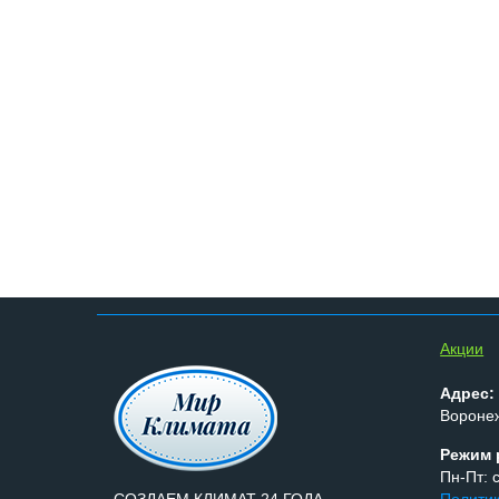
Aкции
Адрес:
Воронеж
Режим 
Пн-Пт: с