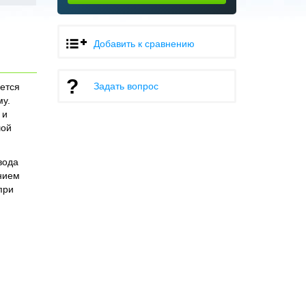
Добавить к сравнению
Задать вопрос
ется
му.
 и
шой
вода
ением
при