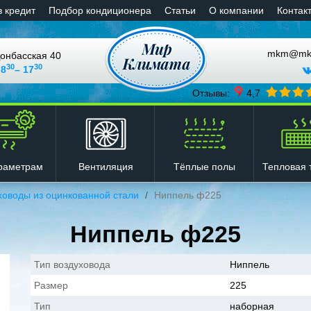
в кредит
Подбор кондиционера
Статьи
О компании
Контак
mkm@mkli
онбасская 40
30
30
 8
– 17
Отзывы:
4,7
Вентиляция
Тёплые полы
Тепловая 
раметрам
ховоды из оцинкованной стали
Ниппель ф225
Ниппель ф225
Тип воздуховода
Ниппель
Размер
225
Тип
наборная