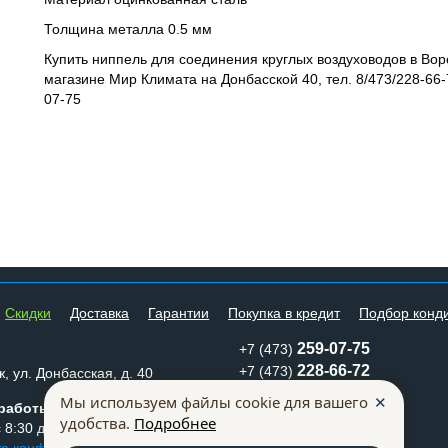
Толщина металла 0.5 мм
Купить ниппель для соединения круглых воздуховодов в Вор
магазине Мир Климата на Донбасской 40, тел. 8/473/228-66-
07-75
Cкидки
Доставка
Гарантии
Покупка в кредит
Подбор конд
259-07-75
+7 (473)
228-66-72
+7 (473)
, ул. Донбасская, д. 40
mkm@mklimata.ru
✕
Мы используем файлы cookie для вашего
работы:
удобства.
Подробнее
Способы оплаты
 8:30 до 17:30