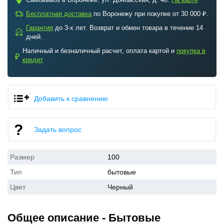
c
a
Бесплатная доставка
по Воронежу при покупке от 30 000 ₽.
Гарантия
до 3-х лет. Возврат и обмен товара в течение 14
b
дней.
Наличный и безналичный расчет, оплата картой и
покупка в
₽
кредит
Добавить к сравнению
Задать вопрос
Размер
100
Тип
бытовые
Цвет
Черный
Общее описание - Бытовые