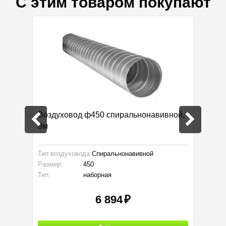
С этим товаром покупают
корпусе
Воздуховод ф450 спиральнонавивной,
Фильтр
3м
Тип воздуховода:
Спиральнонавивной
Размер:
Размер:
450
Тип:
Тип:
наборная
6 894