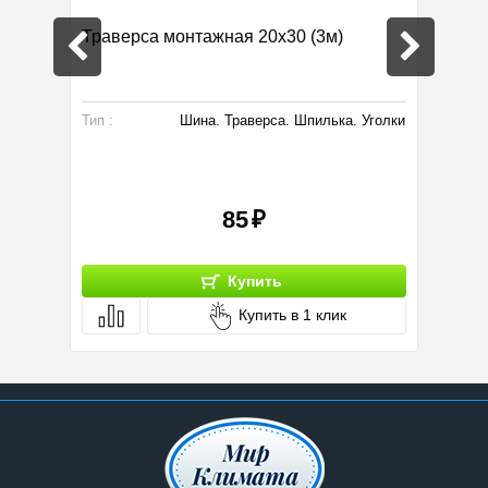
Траверса монтажная 20х30 (3м)
Вентил
Тип :
Шина. Траверса. Шпилька. Уголки
Произво
Мощност
Размер:
85
Купить
Купить в 1 клик