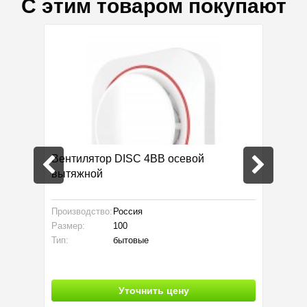
С этим товаром покупают
,5
Вентилятор DISC 4BB осевой
Воздух
вытяжной
Производство:
Россия
Произво
Размер:
100
Размер:
Тип:
бытовые
Тип:
Уточнить цену