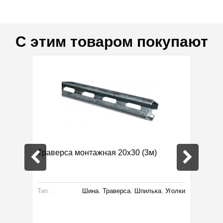
С этим товаром покупают
 ТД1
Траверса монтажная 20х30 (3м)
Регуля
Тип :
Шина. Траверса. Шпилька. Уголки
Размер:
Тип: