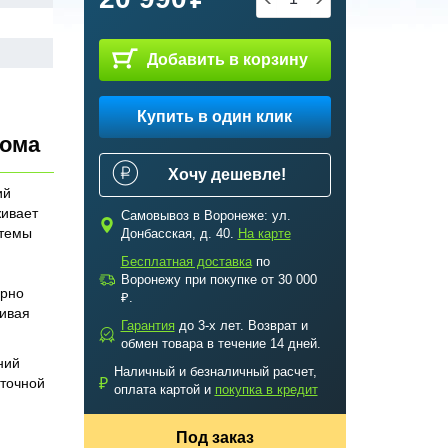
Добавить в корзину
Купить в один клик
дома
Хочу дешевле!
ий
живает
Самовывоз в Воронеже: ул.
c
стемы
Донбасская, д. 40.
На карте
Бесплатная доставка
по
a
Воронежу при покупке от 30 000
ерно
₽.
ивая
Гарантия
до 3-х лет. Возврат и
b
обмен товара в течение 14 дней.
ний
Наличный и безналичный расчет,
₽
иточной
оплата картой и
покупка в кредит
Под заказ