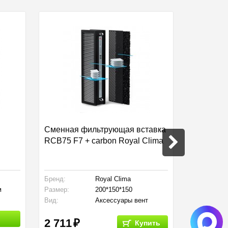
Сменная фильтрующая вставка
Решетка 
RCB75 F7 + carbon Royal Clima
круглая
Бренд:
Royal Clima
Тип решето
м
Размер:
200*150*150
Размер:
Вид:
Аксессуары вент
Тип:
установок
2 711
350
Купить