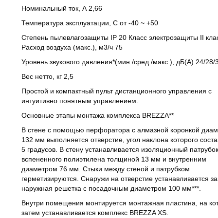
Номинальный ток, А 2,66
Температура эксплуатации, С от -40 ~ +50
Степень пылевлагозащиты IP 20 Класс электрозащиты II кла
Расход воздуха (макс.), м3/ч 75
Уровень звукового давления*(мин./сред./макс.), дБ(А) 24/28/
Вес нетто, кг 2,5
Простой и компактный пульт дистанционного управления с
интуитивно понятным управлением.
Основные этапы монтажа комплекса BREZZA**
В стене с помощью перфоратора с алмазной коронкой диа
132 мм выполняется отверстие, угол наклона которого соста
5 градусов. В стену устанавливается изоляционный патрубок
вспененного полиэтилена толщиной 13 мм и внутренним
диаметром 76 мм. Стыки между стеной и патрубком
герметизируются. Снаружи на отверстие устанавливается з
наружная решетка с посадочным диаметром 100 мм***.
Внутри помещения монтируется монтажная пластина, на ко
затем устанавливается комплекс BREZZA XS.