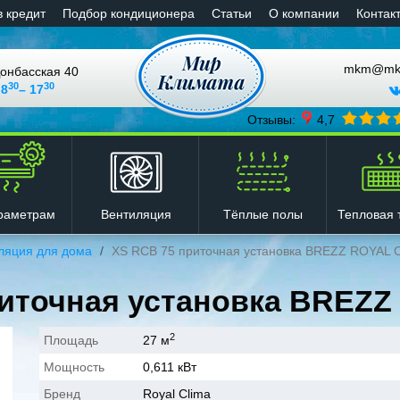
в кредит
Подбор кондиционера
Статьи
О компании
Контак
mkm@mkli
онбасская 40
30
30
 8
– 17
Отзывы:
4,7
Вентиляция
Тёплые полы
Тепловая 
раметрам
ляция для дома
XS RCB 75 приточная установка BREZZ ROYAL 
риточная установка BREZZ
2
Площадь
27 м
Мощность
0,611 кВт
Бренд
Royal Clima