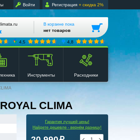
ты
Войти
Регистрация
+ скидка 2%
mata.ru
В корзине пока
нет товаров
4,5
4,8
техника
Инструменты
Расходники
CLIMA
 ROYAL CLIMA
Гарантия лучшей цены!
Найдете дешевле - вернём разницу!
20 990