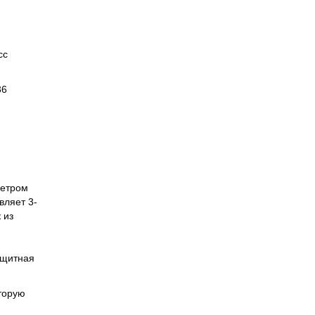
сс
36
метром
вляет 3-
 из
ащитная
торую