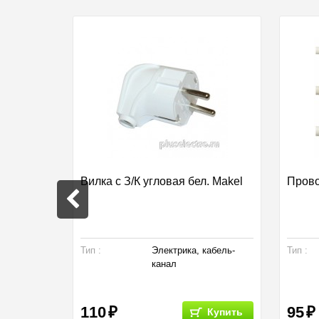
аружняя
Вилка с З/К угловая бел. Makel
Прово
Тип :
Электрика, кабель-
Тип :
канал
110
95
Купить
Купить