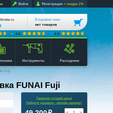
ты
Войти
Регистрация
+ скидка 2%
mata.ru
В корзине пока
нет товаров
4,5
4,8
техника
Инструменты
Расходники
I Fuji
ка FUNAI Fuji
Гарантия лучшей цены!
Найдете дешевле - вернём разницу!
49 200