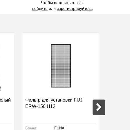
Чтобы оставить отзыв,
войдите
или
зарегистрируйтесь
белый
Фильтр для установки FUJI
МC 1500*
ERW-150 H12
металлич
Бренд:
FUNAI
Производст