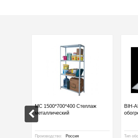
UJI
МC 1500*700*400 Стеллаж
BIH-A
металлический
обогр
Производство:
Россия
Тип об