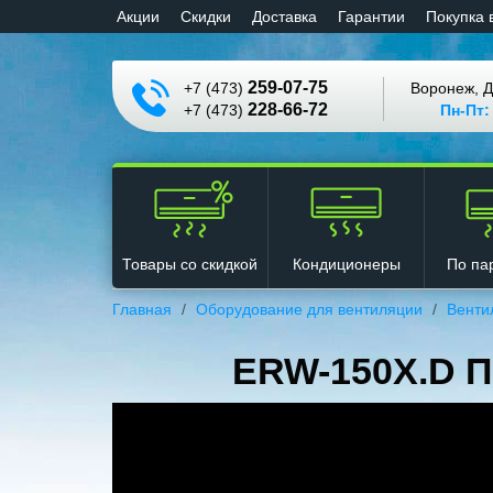
Aкции
Cкидки
Доставка
Гарантии
Покупка 
259-07-75
+7 (473)
Воронеж, Д
228-66-72
+7 (473)
Пн-Пт:
Кондиционеры
Товары со скидкой
По па
Главная
Оборудование для вентиляции
Венти
ERW-150X.D П