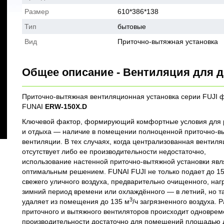
Размер
610*386*138
Тип
бытовые
Вид
Приточно-вытяжная установка
Общее описание - Вентиляция для 
Приточно-вытяжная вентиляционная установка серии FUJI
FUNAI
ERW-150X.D
Ключевой фактор, формирующий комфортные условия для 
и отдыха — наличие в помещении полноценной приточно-в
вентиляции. В тех случаях, когда централизованная вентиля
отсутствует либо ее производительности недостаточно,
использование настенной приточно-вытяжной установки явл
оптимальным решением. FUNAI FUJI не только подает до 1
свежего уличного воздуха, предварительно очищенного, нагр
зимний период времени или охлаждённого — в летний, но т
3
удаляет из помещения до 135 м
/ч загрязненного воздуха. 
приточного и вытяжного вентиляторов происходит одноврем
производительности достаточно для помещений площадью 