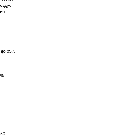
оздух
ция
 до 85%
5%
150