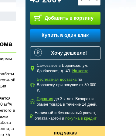
Добавить в корзину
Купить в один клик
дома
Хочу дешевле!
 фирмы
Самовывоз в Воронеже: ул.
c
Донбасская, д. 40.
На карте
работы
Бесплатная доставка
по
ытяжной
a
Воронежу при покупке от 30 000
ция
₽.
яется
Гарантия
до 3-х лет. Возврат и
b
3
50 м
/ч
обмен товара в течение 14 дней.
етого в
Наличный и безналичный расчет,
₽
акже
оплата картой и
покупка в кредит
Работа
енно, а
под заказ
до 75