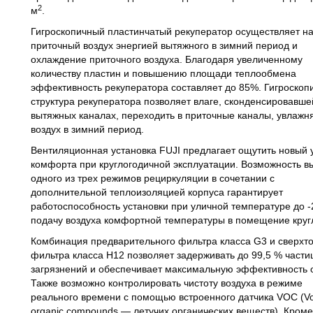
2
м
.
Гигроскопичный пластинчатый рекуператор осуществляет на
приточный воздух энергией вытяжного в зимний период и
охлаждение приточного воздуха. Благодаря увеличенному
количеству пластин и повышению площади теплообмена
эффективность рекуператора составляет до 85%. Гигроскоп
структура рекуператора позволяет влаге, сконденсировавше
вытяжных каналах, переходить в приточные каналы, увлажн
воздух в зимний период.
Вентиляционная установка FUJI предлагает ощутить новый 
комфорта при круглогодичной эксплуатации. Возможность в
одного из трех режимов рециркуляции в сочетании с
дополнительной теплоизоляцией корпуса гарантирует
работоспособность установки при уличной температуре до -
подачу воздуха комфортной температуры в помещение круг
Комбинация предварительного фильтра класса G3 и сверхто
фильтра класса H12 позволяет задерживать до 99,5 % части
загрязнений и обеспечивает максимальную эффективность о
Также возможно контролировать чистоту воздуха в режиме
реального времени с помощью встроенного датчика VOC (Vol
organic compounds — летучих органических веществ). Кроме 