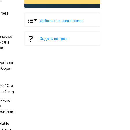
грев
Добавить к сравнению
ическая
Задать вопрос
йся в
яя
уровень
ыбора
20 °С и
лый год.
нкого
ц
чистки.
atile
этого,