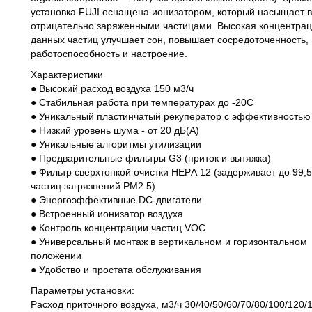
установка FUJI оснащена ионизатором, который насыщает в
отрицательно заряженными частицами. Высокая концентра
данных частиц улучшает сон, повышает сосредоточенность,
работоспособность и настроение.
Характеристики
● Высокий расход воздуха 150 м3/ч
● Стабильная работа при температурах до -20С
● Уникальный пластинчатый рекуператор с эффективностью
● Низкий уровень шума - от 20 дБ(А)
● Уникальные алгоритмы утилизации
● Предварительные фильтры G3 (приток и вытяжка)
● Фильтр сверхтонкой очистки HEPА 12 (задерживает до 99,
частиц загрязнений PM2.5)
● Энергоэффективные DC-двигатели
● Встроенный ионизатор воздуха
● Контроль концентрации частиц VOC
● Универсальный монтаж в вертикальном и горизонтальном
положении
● Удобство и простата обслуживания
Параметры установки:
Расход приточного воздуха, м3/ч 30/40/50/60/70/80/100/120/