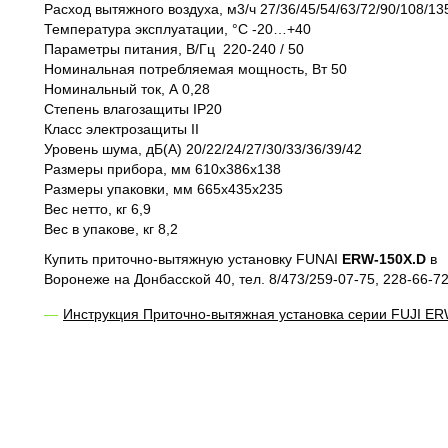
Расход вытяжного воздуха, м3/ч 27/36/45/54/63/72/90/108/13
Температура эксплуатации, °С -20…+40
Параметры питания, В/Гц 220-240 / 50
Номинальная потребляемая мощность, Вт 50
Номинальный ток, А 0,28
Степень влагозащиты IP20
Класс электрозащиты II
Уровень шума, дБ(А) 20/22/24/27/30/33/36/39/42
Размеры прибора, мм 610x386x138
Размеры упаковки, мм 665х435х235
Вес нетто, кг 6,9
Вес в упакове, кг 8,2
Купить приточно-вытяжную установку FUNAI
ERW-150X.D
в
Воронеже на Донбасской 40, тел. 8/473/259-07-75, 228-66-72
Инструкция Приточно-вытяжная установка серии FUJI E