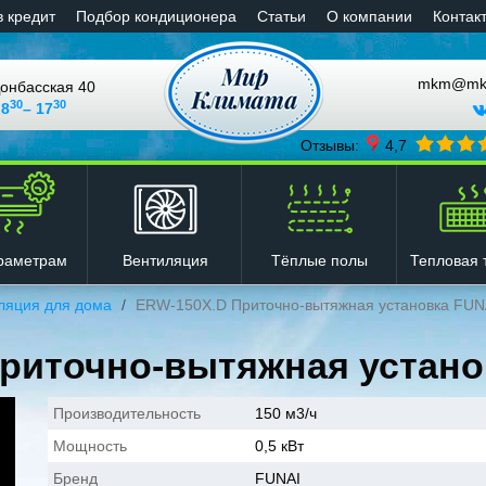
в кредит
Подбор кондиционера
Статьи
О компании
Контак
mkm@mkli
онбасская 40
30
30
 8
– 17
Отзывы:
4,7
Вентиляция
Тёплые полы
Тепловая 
раметрам
ляция для дома
ERW-150X.D Приточно-вытяжная установка FUNA
риточно-вытяжная установ
Производительность
150 м3/ч
Мощность
0,5 кВт
Бренд
FUNAI