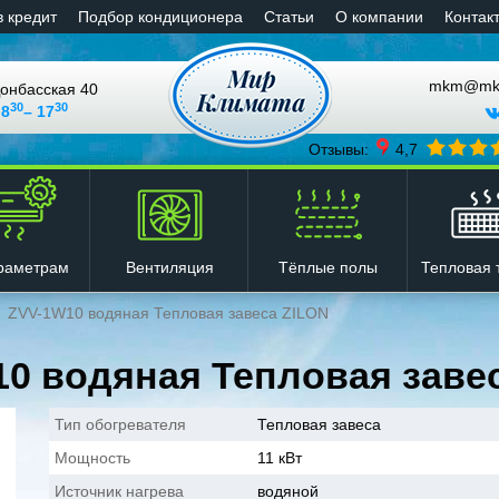
в кредит
Подбор кондиционера
Статьи
О компании
Контак
mkm@mkli
онбасская 40
30
30
 8
– 17
Отзывы:
4,7
Вентиляция
Тёплые полы
Тепловая 
раметрам
ZVV-1W10 водяная Тепловая завеса ZILON
0 водяная Тепловая заве
Тип обогревателя
Тепловая завеса
Мощность
11 кВт
Источник нагрева
водяной