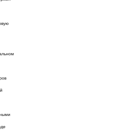
овую
тальном
ров
ой
нными
оде