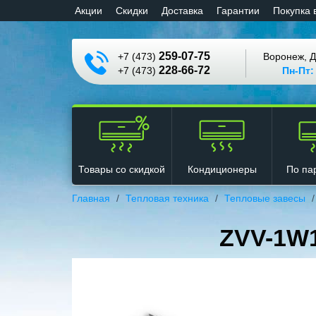
Aкции
Cкидки
Доставка
Гарантии
Покупка 
259-07-75
+7 (473)
Воронеж, Д
228-66-72
+7 (473)
Пн-Пт:
Кондиционеры
Товары со скидкой
По па
Главная
Тепловая техника
Тепловые завесы
ZVV-1W1