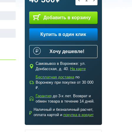
Добавить в корзину
Купить в один клик
Хочу дешевле!
Самовывоз в Воронеже: ул.
c
Донбасская, д. 40.
На карте
Бесплатная доставка
по
a
Воронежу при покупке от 30 000
₽.
Гарантия
до 3-х лет. Возврат и
b
обмен товара в течение 14 дней.
Наличный и безналичный расчет,
₽
оплата картой и
покупка в кредит