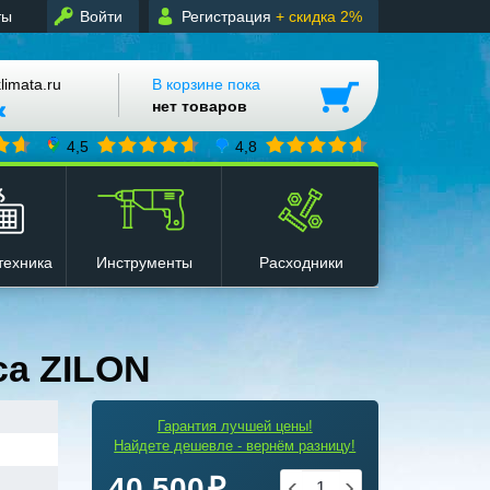
ты
Войти
Регистрация
+ скидка 2%
mata.ru
В корзине пока
нет товаров
4,5
4,8
техника
Инструменты
Расходники
са ZILON
Гарантия лучшей цены!
Найдете дешевле - вернём разницу!
40 500