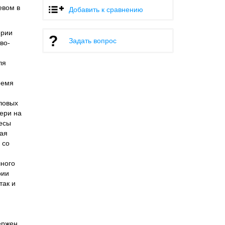
евом в
Добавить к сравнению
ерии
Задать вопрос
во-
ля
ремя
ловых
ери на
весы
ная
 со
шного
рии
так и
ержен