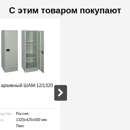
С этим товаром покупают
 архивный ШАМ-12/1320
СТФ 1034-2.0 Стеллаж
металлический
одство:
Россия
Производство:
Россия
ты:
1320x425x500 мм
Габариты:
1000x300x2000 
Пакс
Бренд:
Металл-завод