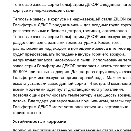
Тепловые завесы серии Гольфстрим ДЕКОР с водяным нагр
корпусе из нержавеющей стали
Тепловые завесы в корпусе из нержавеющей стали ZILON с
Гольфстрим ДЕКОР предназначены для входных групп торго
развлекательных и бизнес-центров, гостиниц, автосалонов.
Тепловые завесы серии Гольфстрим ДЕКОР используются д
разделения зон с разными температурами. Кроме того,
расположенная над входом в помещение завеса в теплое в
будет предотвращать попадание внутрь горячего воздуха,
неприятных запахов, насекомых и пыли. Использование теп
завес серии Гольфстрим ДЕКОР позволяет снизить теплопот
80-90% при открытых дверях. Для нагрева струи воздуха за
Гольфстрим используют энергию горячей воды. Максималь
высота установки завес данной серии - 4 метра. В комплекте
всеми моделями идет пульт дистанционного управления,
позволяющий регулировать температуру и мощность возду
потока. Благодаря универсальным подшипникам, завесы се
Гольфстрим ДЕКОР могут устанавливаться как вертикально, 
горизонтально.
Устойчивость к коррозии
Корпус из высококачественной нержавеющей стали не подв