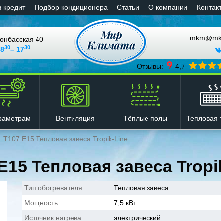
в кредит
Подбор кондиционера
Статьи
О компании
Контак
mkm@mkli
онбасская 40
30
30
 8
– 17
Отзывы:
4,7
Вентиляция
Тёплые полы
Тепловая 
раметрам
Т107 Е15 Тепловая завеса Tropik-Line
Е15 Тепловая завеса Tropi
Тип обогревателя
Тепловая завеса
Мощность
7,5 кВт
Источник нагрева
электрический