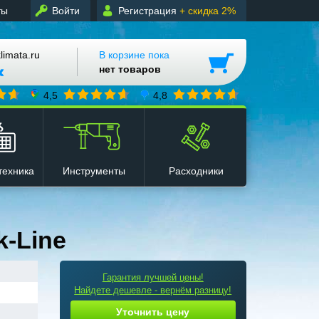
ты
Войти
Регистрация
+ скидка 2%
mata.ru
В корзине пока
нет товаров
4,5
4,8
техника
Инструменты
Расходники
k-Line
Гарантия лучшей цены!
Найдете дешевле - вернём разницу!
Уточнить цену