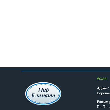
Aкции
Адрес:
Воронеж
Режим 
Пн-Пт: с