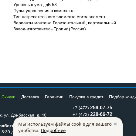
Уровень шума , дБ 53
Пульт управления в комплекте
Тип нагревательного элемента ститч-элемент
Варианты монтажа Горизонтальный, вертикальный
Завод-изготовитель Тропик (Россия)
Cкидки
Доставка
Гарантии
Покупка в кредит
Подбор конд
259-07-75
+7 (473)
228-66-72
+7 (473)
, ул. Донбасская, д. 40
mkm@mklimata.ru
✕
Мы используем файлы cookie для вашего
работы:
удобства.
Подробнее
Способы оплаты
 8:30 до 17:30