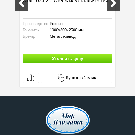
C-
СТФ 1034-2.5 Стеллаж металлический
СТФ 10
Производство:
Россия
Произво
Габариты:
1000x300x2500 мм
Габарит
Бренд:
Металл-завод
Бренд:
Уточнить цену
Купить в 1 клик