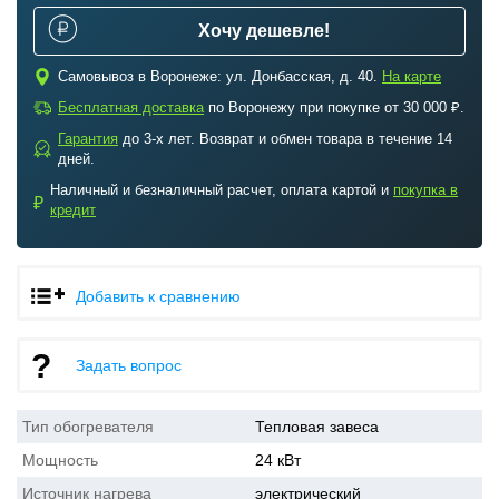
Хочу дешевле!
c
Самовывоз в Воронеже: ул. Донбасская, д. 40.
На карте
a
Бесплатная доставка
по Воронежу при покупке от 30 000 ₽.
Гарантия
до 3-х лет. Возврат и обмен товара в течение 14
b
дней.
Наличный и безналичный расчет, оплата картой и
покупка в
₽
кредит
Добавить к сравнению
Задать вопрос
Тип обогревателя
Тепловая завеса
Мощность
24 кВт
Источник нагрева
электрический