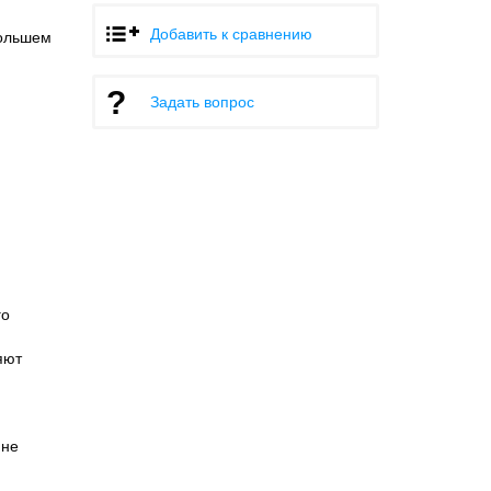
Добавить к сравнению
большем
Задать вопрос
го
яют
 не