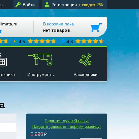
ты
Войти
Регистрация
+ скидка 2%
mata.ru
В корзине пока
нет товаров
4,5
4,8
техника
Инструменты
Расходники
а
Гарантия лучшей цены!
Найдете дешевле - вернём разницу!
2 990