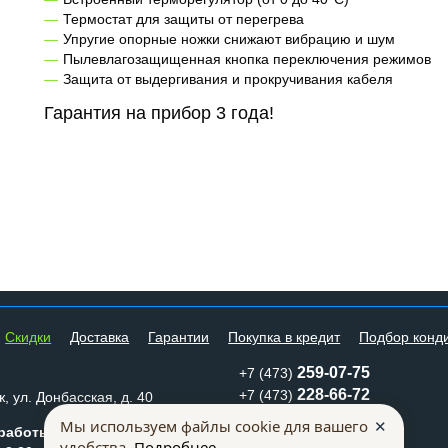
Термостат для защиты от перегрева
Упругие опорные ножки снижают вибрацию и шум
Пылевлагозащищенная кнопка переключения режимов
Защита от выдергивания и прокручивания кабеля
Гарантия на прибор 3 года!
Cкидки
Доставка
Гарантии
Покупка в кредит
Подбор конд
259-07-75
+7 (473)
228-66-72
+7 (473)
, ул. Донбасская, д. 40
mkm@mklimata.ru
✕
Мы используем файлы cookie для вашего
работы:
удобства.
Подробнее