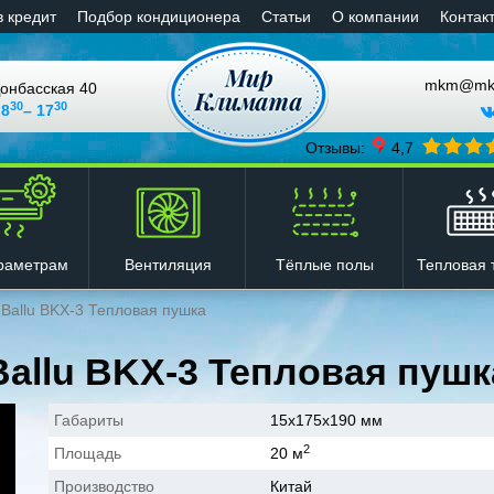
в кредит
Подбор кондиционера
Статьи
О компании
Контак
mkm@mkli
онбасская 40
30
30
 8
– 17
Отзывы:
4,7
Вентиляция
Тёплые полы
Тепловая 
раметрам
Ballu BKX-3 Тепловая пушка
Ballu BKX-3 Тепловая пушк
Габариты
15x175x190 мм
2
Площадь
20 м
Производство
Китай