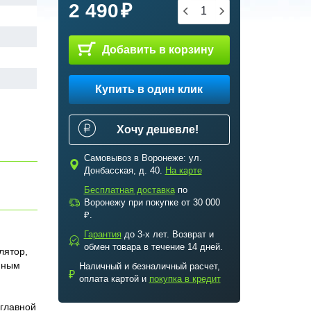
2 490
Добавить в корзину
Купить в один клик
Хочу дешевле!
Самовывоз в Воронеже: ул.
c
Донбасская, д. 40.
На карте
Бесплатная доставка
по
a
Воронежу при покупке от 30 000
₽.
Гарантия
до 3-х лет. Возврат и
b
обмен товара в течение 14 дней.
лятор,
йным
Наличный и безналичный расчет,
₽
оплата картой и
покупка в кредит
 главной