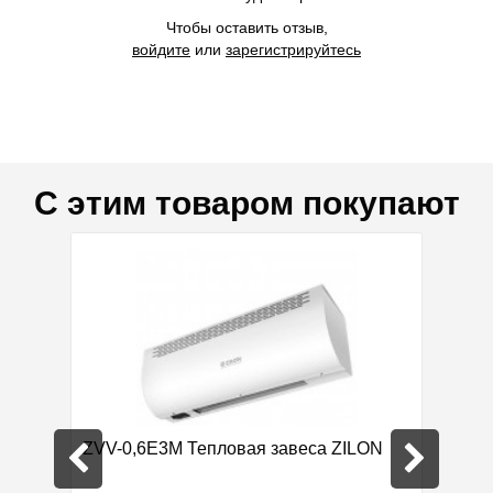
Чтобы оставить отзыв,
войдите
или
зарегистрируйтесь
С этим товаром покупают
а
ZVV-0,6Е3M Тепловая завеса ZILON
Аптеч