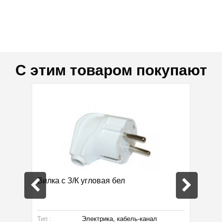
С этим товаром покупают
E
Вилка с З/К угловая бел
Прово
Тип :
Электрика, кабель-канал
Тип :