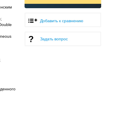
янским
;
Добавить к сравнению
Double
eneous
Задать вопрос
;
жденного