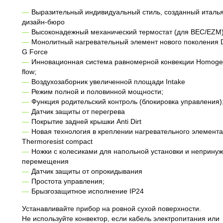
Выразительный индивидуальный стиль, созданный италь
дизайн-бюро
Высоконадежный механический термостат (для BEC/EZM)
Монолитный нагревательный элемент нового поколения 
G Force
Инновационная система равномерной конвекции Homog
flow;
Воздухозаборник увеличенной площади Intake
Режим полной и половинной мощности;
Функция родительский контроль (блокировка управления)
Датчик защиты от перегрева
Покрытие задней крышки Anti Dirt
Новая технология в креплении нагревательного элемента
Thermoresist compact
Ножки с колесиками для напольной установки и неприну
перемещения
Датчик защиты от опрокидывания
Простота управления;
Брызгозащитное исполнение IP24
Устанавливайте прибор на ровной сухой поверхности.
Не используйте конвектор, если кабель электропитания или