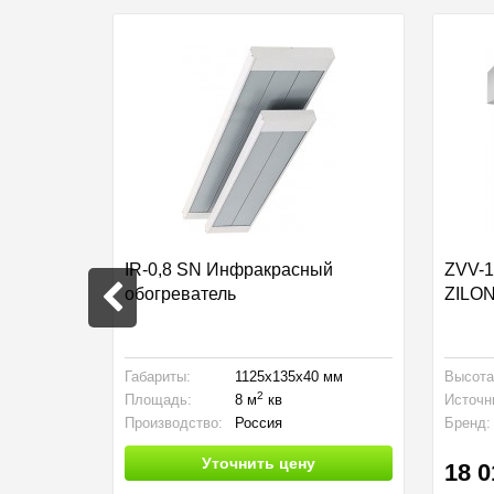
а КТ1 с
IR-0,8 SN Инфракрасный
ZVV-1
обогреватель
ZILO
мм
Габариты:
1125x135x40 мм
Высота
2
Площадь:
8 м
кв
Источн
Производство:
Россия
Бренд:
Уточнить цену
18 0