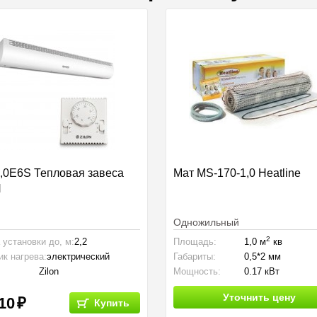
,0Е6S Тепловая завеса
Мат MS-170-1,0 Heatline
N
Одножильный
2
 установки до, м:
2,2
Площадь:
1,0 м
кв
ик нагрева:
электрический
Габариты:
0,5*2 мм
Zilon
Мощность:
0.17 кВт
Уточнить цену
10
Купить