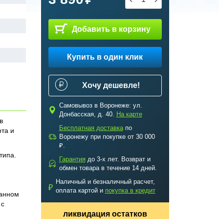
Добавить в корзину
Купить в один клик
Хочу дешевле!
Самовывоз в Воронеже: ул.
c
Донбасская, д. 40.
На карте
в
Бесплатная доставка
по
та и
a
Воронежу при покупке от 30 000
₽.
типа.
Гарантия
до 3-х лет. Возврат и
b
обмен товара в течение 14 дней.
Наличный и безналичный расчет,
₽
оплата картой и
покупка в кредит
ванном
 с
ликвидация остатков