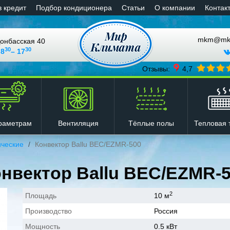
в кредит
Подбор кондиционера
Статьи
О компании
Контак
mkm@mkli
онбасская 40
30
30
 8
– 17
Отзывы:
4,7
Вентиляция
Тёплые полы
Тепловая 
раметрам
ические
Конвектор Ballu BEC/EZMR-500
нвектор Ballu BEC/EZMR-
2
Площадь
10 м
Производство
Россия
Мощность
0.5 кВт