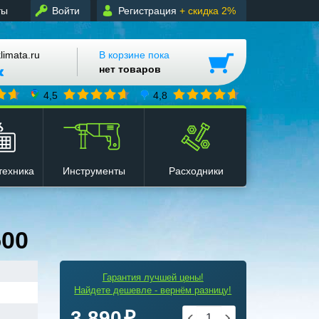
ты
Войти
Регистрация
+ скидка 2%
mata.ru
В корзине пока
нет товаров
4,5
4,8
техника
Инструменты
Расходники
500
Гарантия лучшей цены!
Найдете дешевле - вернём разницу!
3 890