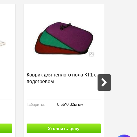
Коврик для теплого пола КТ1 с
IR-0,8 S
подогревом
обогрева
Габариты:
0,56*0,32м мм
Габариты:
Площадь:
Производст
Уточнить цену