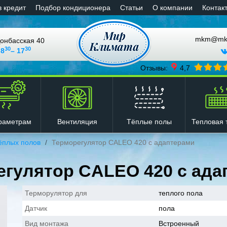
в кредит
Подбор кондиционера
Статьи
О компании
Контак
mkm@mkli
онбасская 40
30
30
 8
– 17
Отзывы:
4,7
Вентиляция
Тёплые полы
Тепловая 
раметрам
ёплых полов
Терморегулятор CALEO 420 с адаптерами
егулятор CALEO 420 с ада
Терморулятор для
теплого пола
Датчик
пола
Вид монтажа
Встроенный