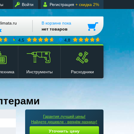
ты
Войти
Регистрация
+ скидка 2%
mata.ru
В корзине пока
нет товаров
4,5
4,8
техника
Инструменты
Расходники
птерами
Гарантия лучшей цены!
Найдете дешевле - вернём разницу!
Уточнить цену