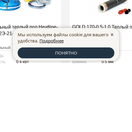
ьный теплый пол Heatline-
GOLD 170-0,5-1,0 Теплый 
2Э-21-400
CALEO
✕
Мы используем файлы cookie для вашего
удобства.
Подробнее
льный
Пленочный
ПОНЯТНО
2
2
дь:
2,4-3,3 м
кв
Площадь:
1,0 м
кв
ть:
0.4 кВт
Ширина:
0,5 мм
ты:
21м мм
Источник нагрева:
инфракрасный
Уточнить цену
0
Купить
Cкидки
Доставка
Гарантии
Покупка в кредит
Подбор конд