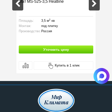
 пол
Мат MS-525-3,5 Heatline
Кабель
20Р2Э-
2
Площадь:
3,5 м
кв
Площад
Монтаж:
под плитку
Мощност
Производство:
Россия
Габарит
Уточнить цену
Купить в 1 клик