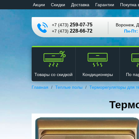
Aкции
Cкидки
Доставка
Гарантии
Покупка 
259-07-75
+7 (473)
Воронеж, Д
228-66-72
+7 (473)
Пн-Пт:
Кондиционеры
Товары со скидкой
По па
Главная
Теплые полы
Терморегуляторы для т
Термо