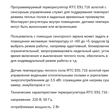
Программируемый терморегулятор RTC Е91.716 золотой с
сенсорным управлением служит для поддержания температ
режима теплых полов в заданные временные промежутки.
Монтируют регуляторы внутри помещения, датчики темпер
могут быть выносными или встроенными.
Пользователь с помощью сенсорного экрана может задать в
помещении желаемую температуру от +60 до +5 градусов Ц
выбрать режим работы, например адаптивный, блокировочн
ограничительный, запрограммировать недельный цикл, уста
время включения и выключения теплого пола, обеспечить в
дня индивидуальный режим работы и т.д.
Датчик температуры теплого пола RTC Е91.716 золотой при
управления водяными отопительными полами и агрегатами 
энергопотреблением до 3,5 кВт, служащими для нагрева су
камер, инкубаторов и т.п.
Технические характеристики терморегулятора RTC E91.716 
напряжение: 220 В, 50 Гц
потребляемая мощность: 2 Вт