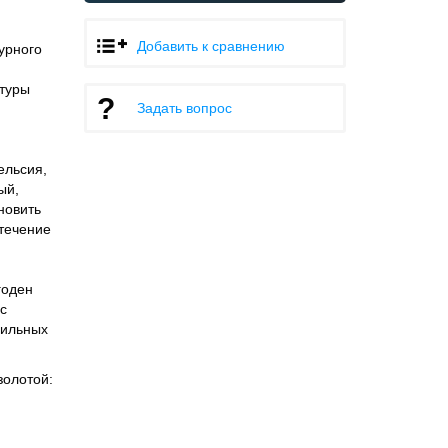
Добавить к сравнению
урного
атуры
Задать вопрос
ельсия,
ый,
новить
 течение
годен
с
шильных
золотой: