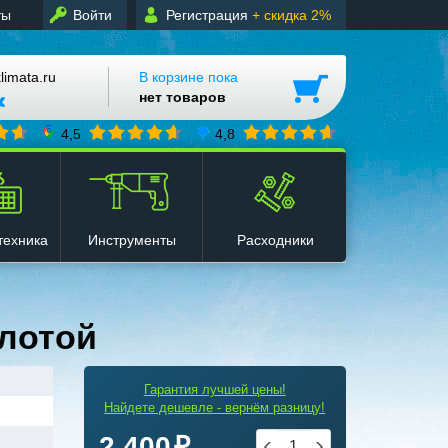
ты
Войти
Регистрация
+ скидка 2%
mata.ru
В корзине пока
нет товаров
4,5
4,8
техника
Инструменты
Расходники
олотой
Гарантия лучшей цены!
Найдете дешевле - вернём разницу!
2 400