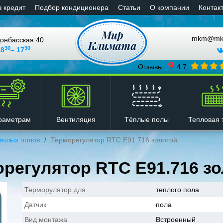
в кредит
Подбор кондиционера
Статьи
О компании
Контак
mkm@mkli
онбасская 40
30
30
 8
– 17
Отзывы:
4,7
Вентиляция
Тёплые полы
Тепловая 
раметрам
ёплых полов
Терморегулятор RTC Е91.716 золотой
регулятор RTC Е91.716 з
Терморулятор для
теплого пола
Датчик
пола
Вид монтажа
Встроенный