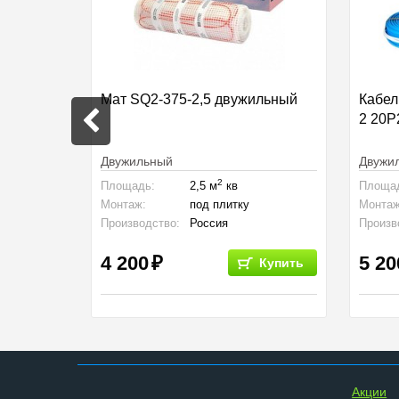
 пленка
Мат SQ2-375-2,5 двужильный
Кабел
2 20Р
Двужильный
Двужи
2
Площадь:
2,5 м
кв
Площа
Монтаж:
под плитку
Монтаж
сный
Производство:
Россия
Произв
4 200
5 20
Купить
Купить
Aкции