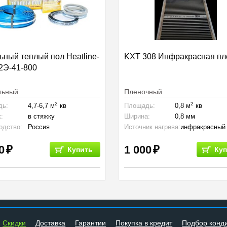
ьный теплый пол Heatline-
KXT 308 Инфракрасная пл
2Э-41-800
льный
Пленочный
2
2
дь:
4,7-6,7 м
кв
Площадь:
0,8 м
кв
:
в стяжку
Ширина:
0,8 мм
одство:
Россия
Источник нагрева:
инфракрасный
0
1 000
Купить
Куп
Cкидки
Доставка
Гарантии
Покупка в кредит
Подбор конд