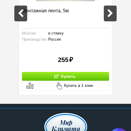
плиц
Монтажная лента, 5м
Стойка
ва
Монтаж:
в стяжку
Высота:
Производство:
Россия
Бренд:
Нагрузка
255
Купить
Купить в 1 клик